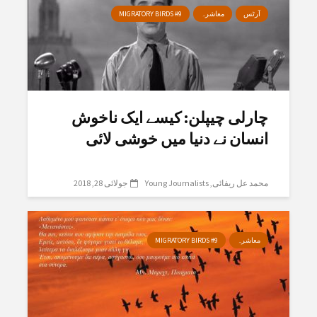
آرٹس
معاشرہ
MIGRATORY BIRDS #9
چارلی چیپلن: کیسے ایک ناخوش
انسان نے دنیا میں خوشی لائی
محمد عل ریفائی
Young Journalists
جولائی 28, 2018
معاشرہ
MIGRATORY BIRDS #9