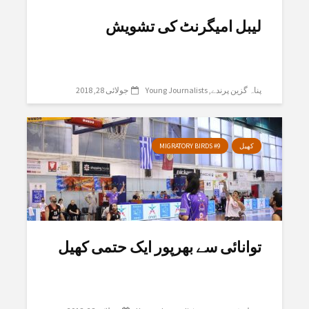
لیبل امیگرنٹ کی تشویش
پناہ گزین پرندے
Young Journalists
جولائی 28, 2018
کھیل
MIGRATORY BIRDS #9
توانائی سے بھرپور ایک حتمی کھیل