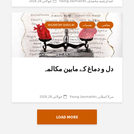
عبدلرشید محمدی
Young Journalists
جولائی 28, 2018
معاشرہ
نفسیات
MIGRATORY BIRDS #9
دل و دماغ کے مابین مکالمہ
مرلا اسلان
Young Journalists
جولائی 28, 2018
LOAD MORE