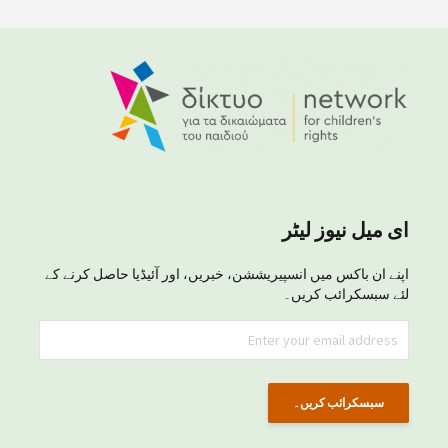
ای میل نیوز لیٹر
اپنے ان باکس میں انسپیریششن، خبریں، اور آئیڈیا حاصل کرنے کے
لئے سبسکرائب کریں۔