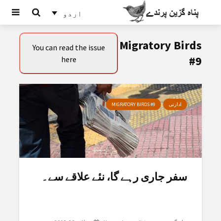
اردو
Migratory Birds
You can read the issue
#9
here
ادارتی
MIGRATORY BIRDS #9
سفر جاری رہے گا، نئے علاقے سے۔