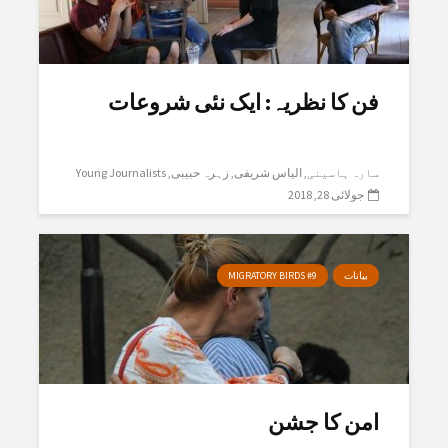
فن کا نظریہ: ایک نئی شروعات
سارہ ہاسینی
الیاس شریفی
زہرہ حبیبی
Young Journalists
جولائی 28, 2018
بیانات
MIGRATORY BIRDS #9
امن کا جشن