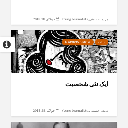
مہدیہ حسینی
Young Journalists
جولائی 28, 2018
بیانات
MIGRATORY BIRDS #9
ایک نئی شخصیت
مہدیہ حسینی
Young Journalists
جولائی 28, 2018