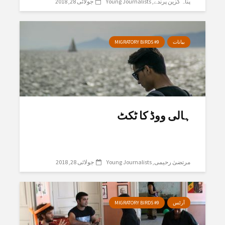
پناہ گزین پرندے
Young Journalists
جولائی 28, 2018
بیانات
MIGRATORY BIRDS #9
ہالی ووڈ کا ٹکٹ
مرتضیٰ رحیمی
Young Journalists
جولائی 28, 2018
آرٹس
MIGRATORY BIRDS #9