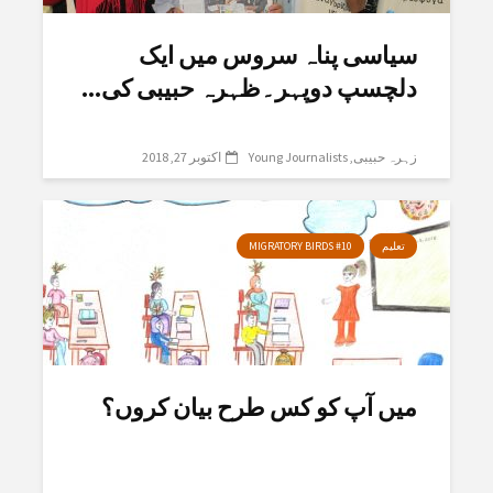
سیاسی پناہ سروس میں ایک
دلچسپ دوپہر۔ظہرہ حبیبی کی...
زہرہ حبیبی
Young Journalists
اکتوبر 27, 2018
تعلیم
MIGRATORY BIRDS #10
میں آپ کو کس طرح بیان کروں؟