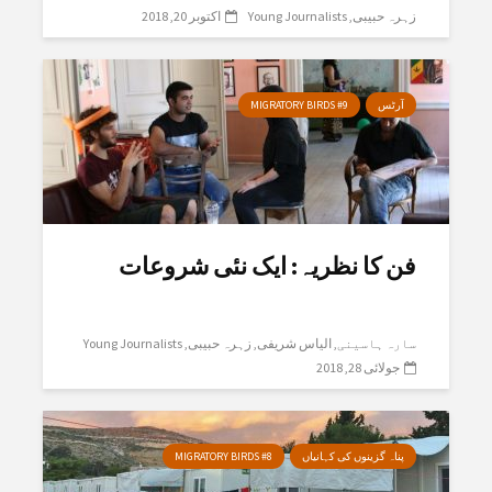
زہرہ حبیبی
Young Journalists
اکتوبر 20, 2018
آرٹس
MIGRATORY BIRDS #9
فن کا نظریہ: ایک نئی شروعات
سارہ ہاسینی
الیاس شریفی
زہرہ حبیبی
Young Journalists
جولائی 28, 2018
پناہ گزینوں کی کہانیاں
MIGRATORY BIRDS #8