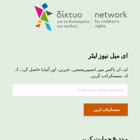
ای میل نیوز لیٹر
اپنے ان باکس میں انسپیریششن، خبریں، اور آئیڈیا حاصل کرنے کے
لئے سبسکرائب کریں۔
مدد & حمایت کریں