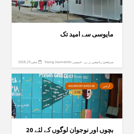
مایوسی سے امید تک
مرتضیٰ رحیمی
زہرہ حبیبی
Young Journalists
مئی 25, 2018
آرٹس
MIGRATORY BIRDS #6
بچوں اور نوجوان لوگوں کے لئے 20