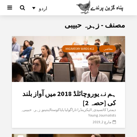
اردو
مصنف - زہرہ حبیبی
معاشرہ
MIGRATORY BIRDS #12
ہم نے یوروچائلڈ 2018 میں آواز بلند
کی [حصہ 2]
دیمترا کائسیدی
الیکزینڈرا تاراگولیا پاپاکوستااینتینو
زہرہ حبیبی
Young Journalists
مارچ 2, 2019