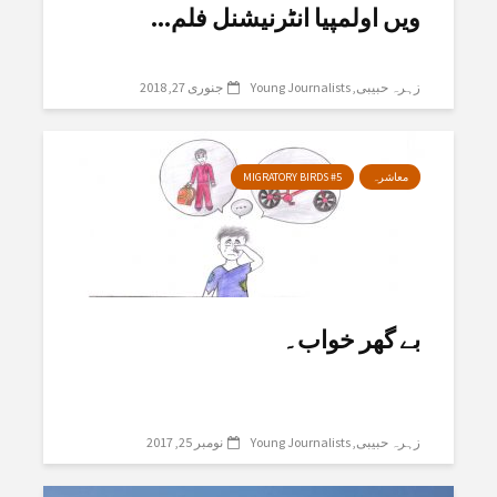
ویں اولمپیا انٹرنیشنل فلم...
زہرہ حبیبی
Young Journalists
جنوری 27, 2018
معاشرہ
MIGRATORY BIRDS #5
بے گھر خواب۔
زہرہ حبیبی
Young Journalists
نومبر 25, 2017