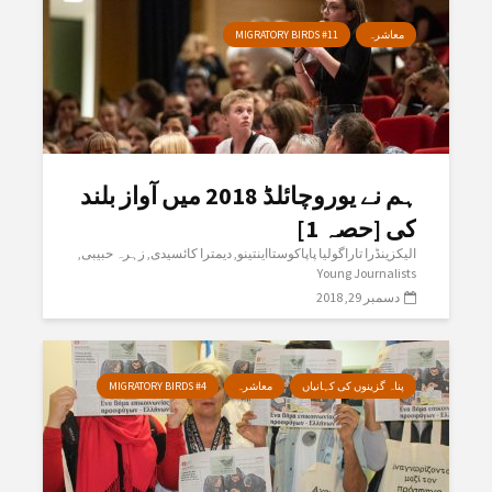
معاشرہ
MIGRATORY BIRDS #11
ہم نے یوروچائلڈ 2018 میں آواز بلند
کی [حصہ 1]
الیکزینڈرا تاراگولیا پاپاکوستااینتینو
دیمترا کائسیدی
زہرہ حبیبی
Young Journalists
دسمبر 29, 2018
پناہ گزینوں کی کہانیاں
معاشرہ
MIGRATORY BIRDS #4