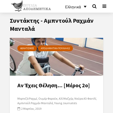
Ελληνικά
Συντάκτης - Αμπντούλ Ραχμάν
Μανταλά
ΑΘΛΗΤΙΣΜΟΣ
ΑΠΟΔΗΜΗΤΙΚΑ ΠΟΥΛΙΑ #12
Αν Έχεις Θέληση… [Μέρος 2ο]
Μορτεζά Ραχιμί
Ουμέρ Φαρούκ
Αλί Μαζχέρ
Νούρα Αλ Φαντλί
Αμπντούλ Ραχμάν Μανταλά
Young Journalists
2 Μαρτίου, 2019