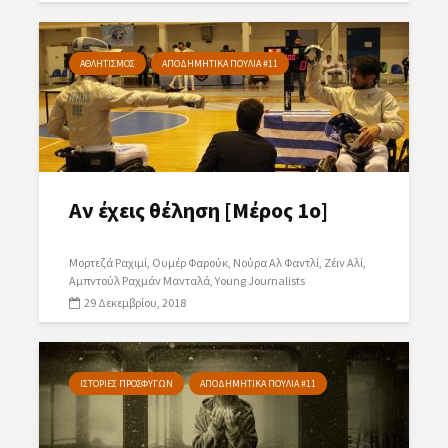
ΑΘΛΗΤΙΣΜΟΣ
ΑΠΟΔΗΜΗΤΙΚΑ ΠΟΥΛΙΑ #11
Αν έχεις θέληση [Μέρος 1ο]
Μορτεζά Ραχιμί
Ουμέρ Φαρούκ
Νούρα Αλ Φαντλί
Ζέιν Αλί
Αμπντούλ Ραχμάν Μανταλά
Young Journalists
29 Δεκεμβρίου, 2018
ΙΣΤΟΡΙΕΣ ΠΡΟΣΦΥΓΩΝ
ΑΠΟΔΗΜΗΤΙΚΑ ΠΟΥΛΙΑ #11