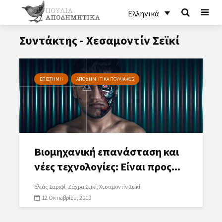
Ελληνικά
Συντάκτης - Χεσαμοντίν Σεϊκί
ΕΠΙΣΤΗΜΗ
ΑΠΟΔΗΜΗΤΙΚΑ ΠΟΥΛΙΑ #15
Βιομηχανική επανάσταση και
νέες τεχνολογίες: Είναι προς...
Ελιάς Σαριφί
Ζάχρα Σεϊκί
Χεσαμοντίν Σεϊκί
12 Οκτωβρίου, 2019