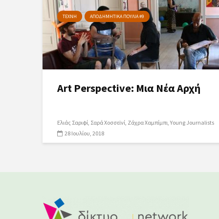
ΤΕΧΝΗ
ΑΠΟΔΗΜΗΤΙΚΑ ΠΟΥΛΙΑ #9
Art Perspective: Μια Νέα Αρχή
Ελιάς Σαριφί
Σαρά Χοσσεϊνί
Ζάχρα Χαμπίμπι
Young Journalists
28 Ιουλίου, 2018