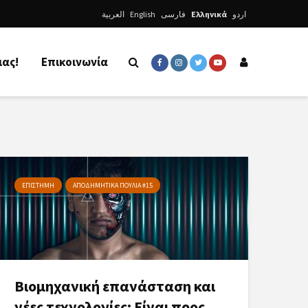
العربية
English
فارسی
Ελληνικά
اردو
μας!
Επικοινωνία
ΕΠΙΣΤΗΜΗ
ΑΠΟΔΗΜΗΤΙΚΑ ΠΟΥΛΙΑ #15
Βιομηχανική επανάσταση και
νέες τεχνολογίες: Είναι προς...