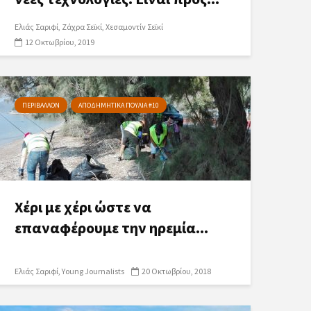
Ελιάς Σαριφί
Ζάχρα Σεϊκί
Χεσαμοντίν Σεϊκί
12 Οκτωβρίου, 2019
ΠΕΡΙΒΑΛΛΟΝ
ΑΠΟΔΗΜΗΤΙΚΑ ΠΟΥΛΙΑ #10
Χέρι με χέρι ώστε να
επαναφέρουμε την ηρεμία...
Ελιάς Σαριφί
Young Journalists
20 Οκτωβρίου, 2018