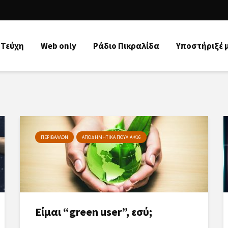
Τεύχη
Web only
Ράδιo Πικραλίδα
Υποστήριξέ 
ΠΕΡΙΒΑΛΛΟΝ
ΑΠΟΔΗΜΗΤΙΚΑ ΠΟΥΛΙΑ #16
Είμαι “green user”, εσύ;