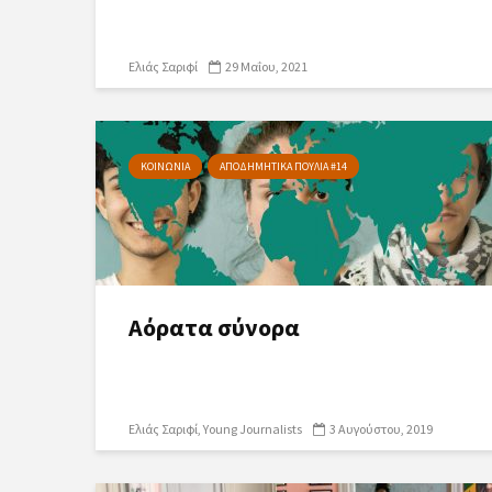
Ελιάς Σαριφί
29 Μαΐου, 2021
ΚΟΙΝΩΝΙΑ
ΑΠΟΔΗΜΗΤΙΚΑ ΠΟΥΛΙΑ #14
Αόρατα σύνορα
Ελιάς Σαριφί
Young Journalists
3 Αυγούστου, 2019