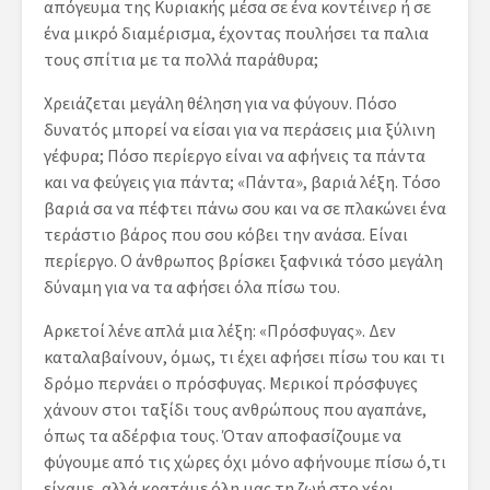
απόγευμα της Κυριακής μέσα σε ένα κοντέινερ ή σε
ένα μικρό διαμέρισμα, έχοντας πουλήσει τα παλια
τους σπίτια με τα πολλά παράθυρα;
Χρειάζεται μεγάλη θέληση για να φύγουν. Πόσο
δυνατός μπορεί να είσαι για να περάσεις μια ξύλινη
γέφυρα; Πόσο περίεργο είναι να αφήνεις τα πάντα
και να φεύγεις για πάντα; «Πάντα», βαριά λέξη. Τόσο
βαριά σα να πέφτει πάνω σου και να σε πλακώνει ένα
τεράστιο βάρος που σου κόβει την ανάσα. Είναι
περίεργο. Ο άνθρωπος βρίσκει ξαφνικά τόσο μεγάλη
δύναμη για να τα αφήσει όλα πίσω του.
Αρκετοί λένε απλά μια λέξη: «Πρόσφυγας». Δεν
καταλαβαίνουν, όμως, τι έχει αφήσει πίσω του και τι
δρόμο περνάει ο πρόσφυγας. Μερικοί πρόσφυγες
χάνουν στοι ταξίδι τους ανθρώπους που αγαπάνε,
όπως τα αδέρφια τους. Όταν αποφασίζουμε να
φύγουμε από τις χώρες όχι μόνο αφήνουμε πίσω ό,τι
είχαμε, αλλά κρατάμε όλη μας τη ζωή στο χέρι.