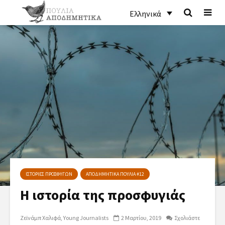
Ελληνικά
ΙΣΤΟΡΙΕΣ ΠΡΟΣΦΥΓΩΝ
ΑΠΟΔΗΜΗΤΙΚΑ ΠΟΥΛΙΑ #12
Η ιστορία της προσφυγιάς
Ζεϊνάμπ Χαλιφά
Young Journalists
2 Μαρτίου, 2019
Σχολιάστε