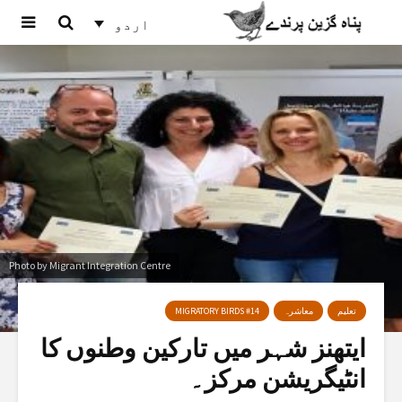
اردو
Photo by Migrant Integration Centre
تعلیم
معاشرہ
MIGRATORY BIRDS #14
ایتھنز شہر میں تارکین وطنوں کا
انٹیگریشن مرکز۔