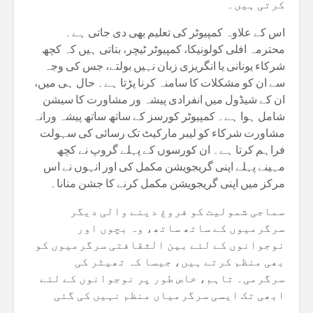
کرتی ہیں۔
اس کے علاوہ کمپیوٹر کی تعلیم بھی دی جاتی ہے۔
محترمہ افلی کولونیکا، کمپیوٹر ٹیچر، بتاتی ہیں کہ کچھ
شرکاء یونانی یا انگریزی زبان نہیں بولتے، جس کی وجہ
سے ان کو مشکلات کا سامنہ کرنا پڑتا ہے۔ حال ہی میں،
ان کے شیڈول میں انفرادی پیشہ ور مشاورت کا سیشن
شامل ہوا ہے۔ کمپیوٹر کورسز کے ساتھ ساتھ پیشہ ورانہ
مشاورت شرکاء کو لیبر مارکیٹ تک رسائی کی سہولت
فراہم کرتا ہے۔ ان کورسوں کے پہلے گروپ نے کچھ
مہینے پہلے اپنی گریجویشن مکمل کی اور انہوں نے اس
مرکز میں اپنی گریجویشن مکمل کرنے کا جشن منانا۔
سماجی شمولیت کو فروغ دینے والی دیگر
سرگرمیوں کے ساتھ ساتھ، وہ بچوں اور
نوجوانوں کے لئے بین الثقافتی سرگرمیوں کو
بھی منظم کرتے ہیں، جیسا کہ تھیٹر کی
سرگرمی۔ تاہم، خاص طور پر نوجوانوں کے لئے
ابھی تک ایسی سرگرمیاں منظم نہیں کی گئی
ہیں۔