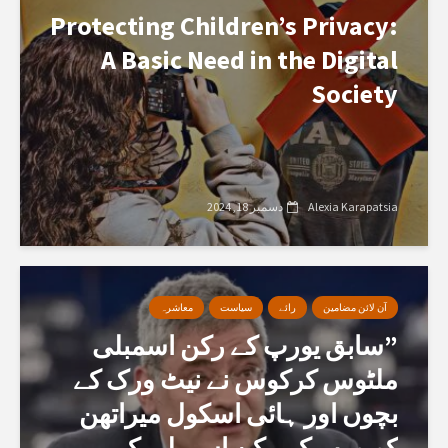
Protecting Children’s Privacy:
A Basic Need in the Digital
Society
Alexia Karapatsia
دسمبر 18, 2024
آن لائن مضامین
رائے
سیاست
معاشرہ
”سابق یورپ کے رکن اسمبلی
ملٹوس کرکوس نے نیٹ ورک کے
بچوں اور ہائی اسکول میراتھن
کویورپ کے رکن اسمبلی کے...