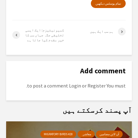
تمام پوسٹس دیکھیں
کمیونیٹیزم: ایک ایسی
ہم سب ایک ہیں
تخلیقی جگہ جہاں سب کا
خیر مقدم کیا جاتا ہے
Add comment
to post a comment.
Login
or
Register
You must
آپ پسند کرسکتے ہیں
آن لائن مضامین
معاشرہ
MIGRATORY BIRDS #28