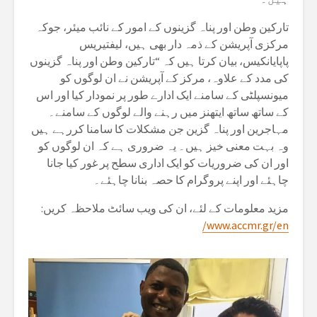
تارکین وطن اور پناہ گزینوں کے امور کے نائب میئر، جوکہ
مرکزی آپریشن کے ذمہ دار بھی ہیں، لیفتیریس
پاپایانکیس، بیان کرتا ہیں کہ “تارکین وطن اور پناہ گزینوں
کی مدد کے علاوہ، مرکز کے آپریشن نے ان لوگوں کو
میونسپلٹی کے سامنے ایک ادارے طور پر نمودار کیا اور اس
کے ساتھ ساتھ ایتھنز میں رہنے والے لوگوں کے سامنے۔
مہاجرین اور پناہ گزین جن مشکلات کا سامنا کررہے ہیں
وہ بہت معنی خیز ہیں۔ یہ ضروری ہے کہ ان لوگوں کو
اور ان کی ضروریات کو ایک اداری سطح پر غور کیا جانا
چاہئے اور اپنے پروگرام کا حصہ بنانا چاہئے۔
مزید معلومات کے لئے، ان کی ویب سائٹ ملاحظہ کریں:
www.accmr.gr/en/