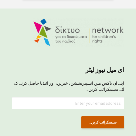
ای میل نیوز لیٹر
اپنے ان باکس میں انسپیریششن، خبریں، اور آئیڈیا حاصل کرنے کے
لئے سبسکرائب کریں۔