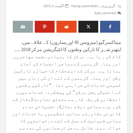
پناہ گزین پرندے
Young Journalists
اگست 3, 2019
Add comment
میتاکسرگیو (میزونس 45 اور پسارون) کے علاقے میں،
ایتھنز شہر کا تارکین وطنوں کا انٹیگریشن مرکز 2018 سے
کام کر رہا ہے۔ مرکز کا بنیادی مقصد مهاجروں
اور پناہ گزینوں کے سماجی انضمام کو آسان
بنانا ہے۔ مرکز کے استحکام کا خیال، تارکین
وطن اور پناہ گزینوں کے لئے ان کی زبان میں
خصوصی خدمات کی فراہمی تھا۔ “تارکین وطنوں
کے انٹیگریشن مرکز” کی پیشکردہ خدمات میں،
انتظامی طریقہ کار سے متعلق معاونت (مثال کے
طور پر، سماجی دیکھ بھال)، نفسیاتی مدد،
قانونی مشاورت، مناسب تنظیموں یا خدمات اور
سماجی شمولیت کے عمل کے لئے درخواستوں کا
حوالہ دینہ شامل ہے جو ترجمانوں کی مدد سے