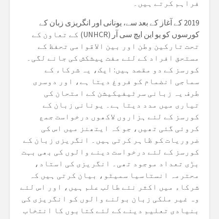
فراہم کرتے ہیں۔
2019 کے آغاز کے بعد سے، یونانی اور انگریزی زبان کے
کورسوں کو یو این ایچ سی آر (UNHCR) کے تعاون کے
تحت تارکین وطن اور بین الاقوامی تحفظ کے
مستحق افراد کے لئے مفت پیشکش کی جانے لگی۔
کورسز کے دو مقصد ہیں: ایک، یہ شرکاء کے
سماجی انضمام کو فروغ دیتا ہے، اور دوسری
طرف یہ زبانی سرٹیفیکیشن کے امتحان کی
تیاری میں مدد دیتا ہے۔ یونانی زبان کے
کورسز کے لئے ہزاروں لاکھوں درخواست جمع
کروئی گئی تھیں، جو کہ ایتھنز میں اس کی
ضروریات کو ظاہر کرتی ہیں۔ انگریزی زبان کے
کورسز کے لئے درخواست دینے والوں کی بھی بہت
بڑی تعداد موجود تھی۔ انگریزی کی استاد،
محترمہ انستاسیا سمیٹو، بیان کرتی ہیں کہ
شرکاء میں اکثر نئے طالب علم ہیں، اور اس لئے
وہ غیر ملکی زبان بولنے والوں کو انگریزی کی
بنیادی تعلیم دینے کے لئے کتابوں کا انتخاب