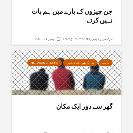
جن چیزوں کے بارے میں ہم بات
نہیں کرتے
مرتضیٰ رحیمی
Young Journalists
نومبر 21, 2020
بیانات
پناہ گزینوں کی کہانیاں
MIGRATORY BIRDS #19
گھر سے دور ایک مکان