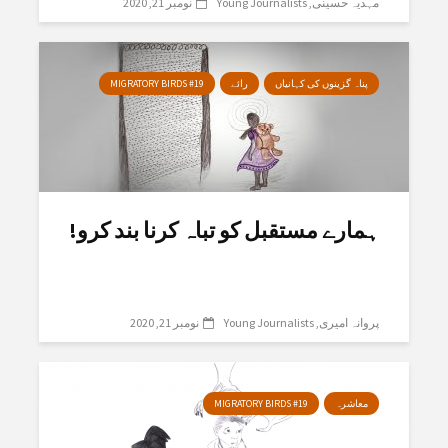
مہدیہ حسینی
Young Journalists
نومبر 21, 2020
پناہ گزینوں کی کہانیاں
رائے
MIGRATORY BIRDS #19
ہمارے مستقبل کو تباہ کرنا بند کرو!
پروانہ امیری
Young Journalists
نومبر 21, 2020
معاشرہ
MIGRATORY BIRDS #19