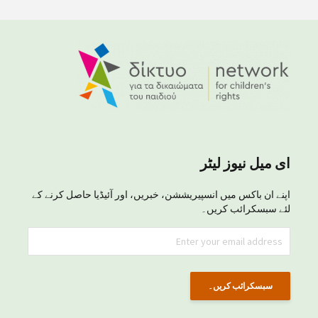
ای میل نیوز لیٹر
اپنے ان باکس میں انسپیریششن، خبریں، اور آئیڈیا حاصل کرنے کے
لئے سبسکرائب کریں۔