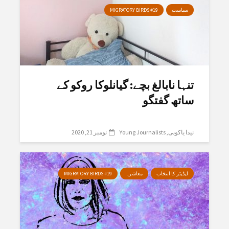
سیاست
MIGRATORY BIRDS #19
تنہا نابالغ بچے: گیانلوکا روکو کے
ساتھ گفتگو
نیدا یاکوبی
Young Journalists
نومبر 21, 2020
ایڈیٹر کا انتخاب
معاشرہ
MIGRATORY BIRDS #19