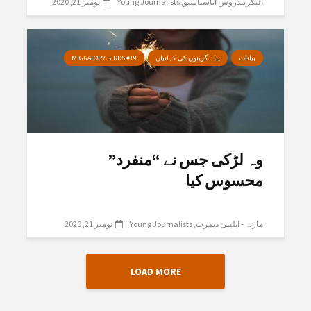
الیگزیندروس اناستاسیو
Young Journalists
نومبر 21, 2020
بیانات
پناہ گزینوں کی کہانیاں
MIGRATORY BIRDS #19
وہ لڑکی جس نے “منفرد”
محسوس کیا
ماریہ - ایلینی دیمرت
Young Journalists
نومبر 21, 2020
LOAD MORE