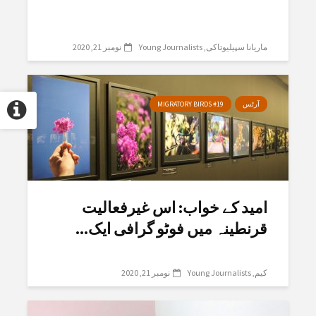
ماریانا سپیلیوتاکی
Young Journalists
نومبر 21, 2020
آرٹس
MIGRATORY BIRDS #19
امید کے خواب: اس غیرفعالیت
قرنطینہ میں فوٹو گرافی ایک...
کیم
Young Journalists
نومبر 21, 2020