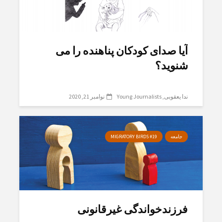
آیا صدای کودکان پناهندە را می
شنوید؟
ندا یعقوبی
Young Journalists
نوامبر 21, 2020
جامعه
MIGRATORY BIRDS #19
فرزندخواندگی غیرقانونی