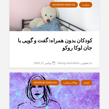
سیاست
MIGRATORY BIRDS #19
کودکان بدون همراه: گفت و گویی با
جان لوکا روکو
ندا یعقوبی
Young Journalists
نوامبر 21, 2020
جامعه
مقالات منتخب
MIGRATORY BIRDS #19