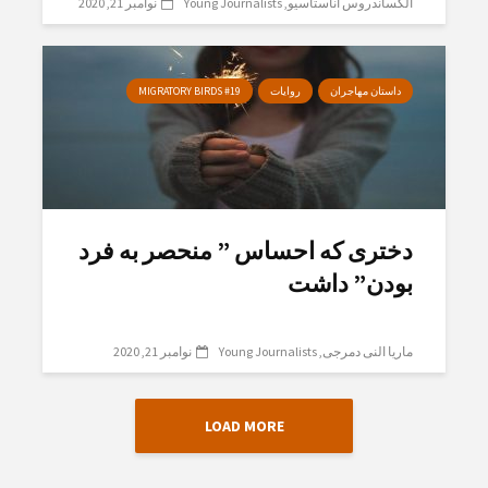
الکساندروس آناستاسیو
Young Journalists
نوامبر 21, 2020
داستان مهاجران
روایات
MIGRATORY BIRDS #19
دختری کە احساس ” منحصر بە فرد
بودن” داشت
ماریا النی دمرجی
Young Journalists
نوامبر 21, 2020
LOAD MORE