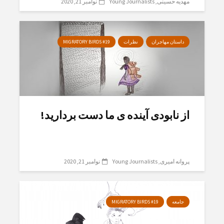
مهدیه حسینی
Young Journalists
نوامبر 21, 2020
داستان مهاجران
نظرات
MIGRATORY BIRDS #19
از نابودی آیندە ی ما دست بردارید!
پروانه امیری
Young Journalists
نوامبر 21, 2020
جامعه
MIGRATORY BIRDS #19