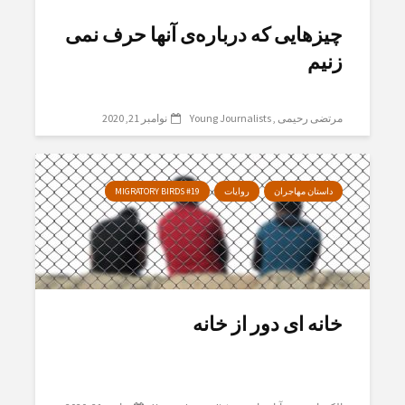
چیزهایی کە دربارەی آنها حرف نمی
زنیم
مرتضی رحیمی
Young Journalists
نوامبر 21, 2020
داستان مهاجران
روایات
MIGRATORY BIRDS #19
خانە ای دور از خانە