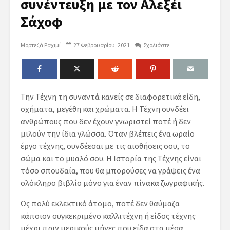
συνέντευξη με τον Αλεξέι
Σάχοφ
Μορτεζά Ραχιμί
27 Φεβρουαρίου, 2021
Σχολιάστε
Την Τέχνη τη συναντά κανείς σε διαφορετικά είδη,
σχήματα, μεγέθη και χρώματα. Η Τέχνη συνδέει
ανθρώπους που δεν έχουν γνωριστεί ποτέ ή δεν
μιλούν την ίδια γλώσσα. Όταν βλέπεις ένα ωραίο
έργο τέχνης, συνδέεσαι με τις αισθήσεις σου, το
σώμα και το μυαλό σου. Η Ιστορία της Τέχνης είναι
τόσο σπουδαία, που θα μπορούσες να γράψεις ένα
ολόκληρο βιβλίο μόνο για έναν πίνακα ζωγραφικής.
Ως πολύ εκλεκτικό άτομο, ποτέ δεν θαύμαζα
κάποιον συγκεκριμένο καλλιτέχνη ή είδος τέχνης
μέχρι πριν μερικούς μήνες που είδα στα μέσα