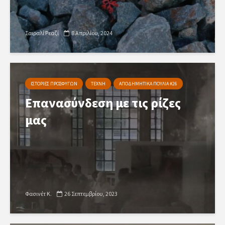
Σαιραλί Ρεαζί
8 Απριλίου, 2024
ΙΣΤΟΡΙΕΣ ΠΡΟΣΦΥΓΩΝ
ΤΕΧΝΗ
ΑΠΟΔΗΜΗΤΙΚΑ ΠΟΥΛΙΑ #26
Επανασύνδεση με τις ρίζες
μας
Φασινέτ Κ.
26 Σεπτεμβρίου, 2023