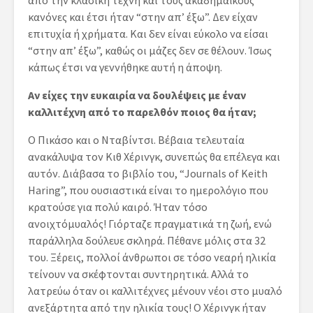
από την κλασική τέχνη και τους ακαδημαϊκούς
κανόνες και έτσι ήταν “στην απ’ έξω”. Δεν είχαν
επιτυχία ή χρήματα. Και δεν είναι εύκολο να είσαι
“στην απ’ έξω”, καθώς οι μάζες δεν σε θέλουν. Ίσως
κάπως έτσι να γεννήθηκε αυτή η άποψη.
Αν είχες την ευκαιρία να δουλέψεις με έναν
καλλιτέχνη από το παρελθόν ποιος θα ήταν;
Ο Πικάσο και ο Νταβίντσι. Βέβαια τελευταία
ανακάλυψα τον Κιθ Χέρινγκ, συνεπώς θα επέλεγα και
αυτόν. Διάβασα το βιβλίο του, “Journals of Keith
Haring”, που ουσιαστικά είναι το ημερολόγιο που
κρατούσε για πολύ καιρό. Ήταν τόσο
ανοιχτόμυαλός! Γιόρταζε πραγματικά τη ζωή, ενώ
παράλληλα δούλευε σκληρά. Πέθανε μόλις στα 32
του. Ξέρεις, πολλοί άνθρωποι σε τόσο νεαρή ηλικία
τείνουν να σκέφτονται συντηρητικά. Αλλά το
λατρεύω όταν οι καλλιτέχνες μένουν νέοι στο μυαλό
ανεξάρτητα από την ηλικία τους! Ο Χέρινγκ ήταν