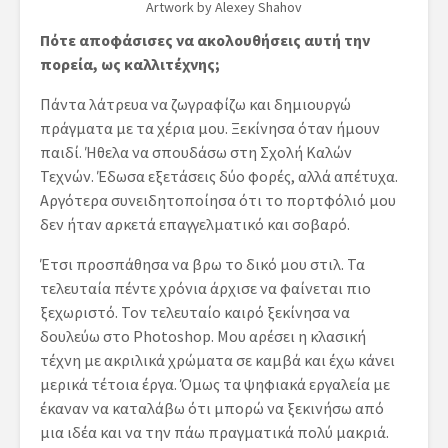
Artwork by Alexey Shahov
Πότε αποφάσισες να ακολουθήσεις αυτή την
πορεία, ως καλλιτέχνης;
Πάντα λάτρευα να ζωγραφίζω και δημιουργώ
πράγματα με τα χέρια μου. Ξεκίνησα όταν ήμουν
παιδί. Ήθελα να σπουδάσω στη Σχολή Καλών
Τεχνών. Έδωσα εξετάσεις δύο φορές, αλλά απέτυχα.
Αργότερα συνειδητοποίησα ότι το πορτφόλιό μου
δεν ήταν αρκετά επαγγελματικό και σοβαρό.
Έτσι προσπάθησα να βρω το δικό μου στιλ. Τα
τελευταία πέντε χρόνια άρχισε να φαίνεται πιο
ξεχωριστό. Τον τελευταίο καιρό ξεκίνησα να
δουλεύω στο Photoshop. Μου αρέσει η κλασική
τέχνη με ακριλικά χρώματα σε καμβά και έχω κάνει
μερικά τέτοια έργα. Όμως τα ψηφιακά εργαλεία με
έκαναν να καταλάβω ότι μπορώ να ξεκινήσω από
μια ιδέα και να την πάω πραγματικά πολύ μακριά.