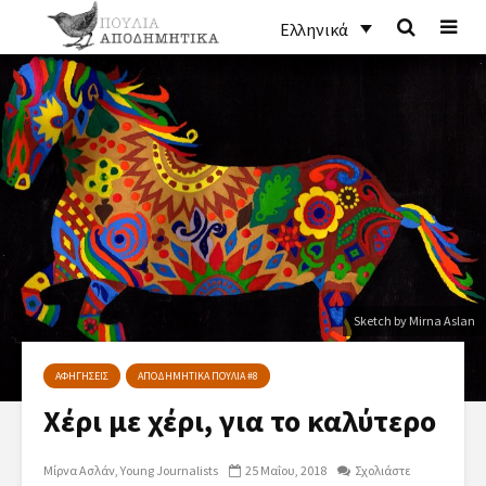
Ελληνικά
Sketch by Mirna Aslan
ΑΦΗΓΗΣΕΙΣ
ΑΠΟΔΗΜΗΤΙΚΑ ΠΟΥΛΙΑ #8
Χέρι με χέρι, για το καλύτερο
Μίρνα Ασλάν
Young Journalists
25 Μαΐου, 2018
Σχολιάστε