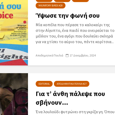
MIGRATORY BIRDS #28
Ύψωσε την φωνή σου
Μία κοπέλα που πέρασε το καλοκαίρι της
στην Αίγυπτο, ένα παιδί που ονειρεύεται το
μέλλον του, ένα αγόρι που δουλεύει σκληρά
για να χτίσει το αύριο του, πέντε κορίτσια...
Αποδημητικά Πουλιά
17 Δεκεμβρίου, 2024
EDITORIAL
ΑΠΟΔΗΜΗΤΙΚΑ ΠΟΥΛΙΑ #27
Για τ’ άνθη πάλεψε που
σβήνουν…
Ένα λουλούδι φυτρώνει στη γκρίζα γη. Όπου