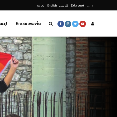
العربية
English
فارسی
Ελληνικά
اردو
μας!
Επικοινωνία