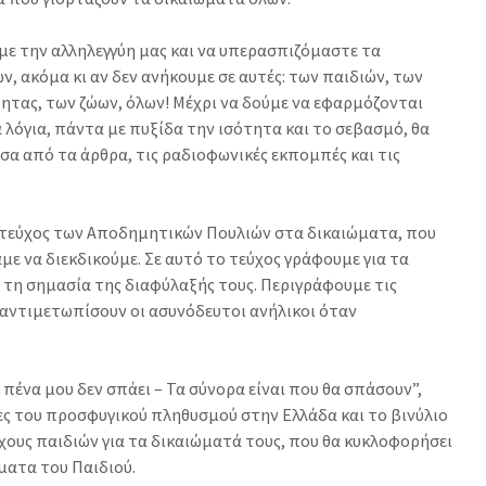
υμε την αλληλεγγύη μας και να υπερασπιζόμαστε τα
, ακόμα κι αν δεν ανήκουμε σε αυτές: των παιδιών, των
τητας, των ζώων, όλων! Μέχρι να δούμε να εφαρμόζονται
 λόγια, πάντα με πυξίδα την ισότητα και το σεβασμό, θα
σα από τα άρθρα, τις ραδιοφωνικές εκπομπές και τις
 τεύχος των Αποδημητικών Πουλιών στα δικαιώματα, που
ε να διεκδικούμε. Σε αυτό το τεύχος γράφουμε για τα
 τη σημασία της διαφύλαξής τους. Περιγράφουμε τις
 αντιμετωπίσουν οι ασυνόδευτοι ανήλικοι όταν
πένα μου δεν σπάει – Τα σύνορα είναι που θα σπάσουν”,
ες του προσφυγικού πληθυσμού στην Ελλάδα και το βινύλιο
χους παιδιών για τα δικαιώματά τους, που θα κυκλοφορήσει
ματα του Παιδιού.