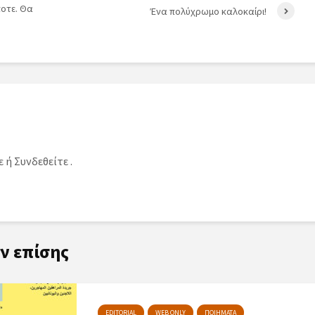
ποτε. Θα
Ένα πολύχρωμο καλοκαίρι!
ε
ή
Συνδεθείτε
.
ν επίσης
EDITORIAL
WEB ONLY
ΠΟΙΗΜΑΤΑ