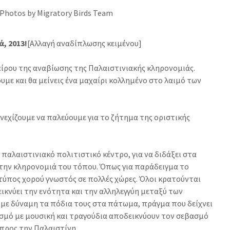
Photos by Migratory Birds Team
, 2013!
[Αλλαγή αναδίπλωσης κειμένου]
είρου της αναβίωσης της Παλαιστινιακής κληρονομιάς.
ουμε και θα μείνεις ένα μαχαίρι κολλημένο στο λαιμό των
υνεχίζουμε να παλεύουμε για το ζήτημα της οριστικής
ο παλαιστινιακό πολιτιστικό κέντρο, για να διδάξει στα
την κληρονομιά του τόπου. Όπως για παράδειγμα το
 τύπος χορού γνωστός σε πολλές χώρες. Όλοι κρατούνται
εικνύει την ενότητα και την αλληλεγγύη μεταξύ των
με δύναμη τα πόδια τους στα πάτωμα, πράγμα που δείχνει
σμό με μουσική και τραγούδια αποδεικνύουν τον σεβασμό
ύ προς την Παλαιστίνη.