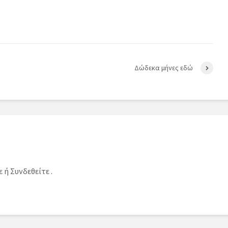
Δώδεκα μήνες εδώ
ε
ή
Συνδεθείτε
.