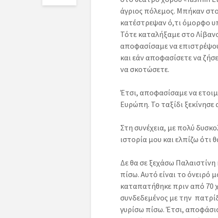
άγριος πόλεμος. Μπήκαν στ
κατέστρεψαν ό,τι όμορφο υπ
Τότε καταλήξαμε στο Λίβανο,
αποφασίσαμε να επιστρέψουμ
και εάν αποφασίσετε να ζήσε
να σκοτώσετε.
Έτσι, αποφασίσαμε να ετοιμ
Ευρώπη. Το ταξίδι ξεκίνησε
Στη συνέχεια, με πολύ δυσκ
ιστορία μου και ελπίζω ότι θ
Δε θα σε ξεχάσω Παλαιστίνη 
πίσω. Αυτό είναι το όνειρό 
καταπατήθηκε πριν από 70 χ
συνδεδεμένος με την πατρίδ
γυρίσω πίσω. Έτσι, αποφάσι