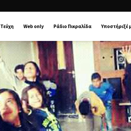
Τεύχη
Web only
Ράδιo Πικραλίδα
Υποστήριξέ 