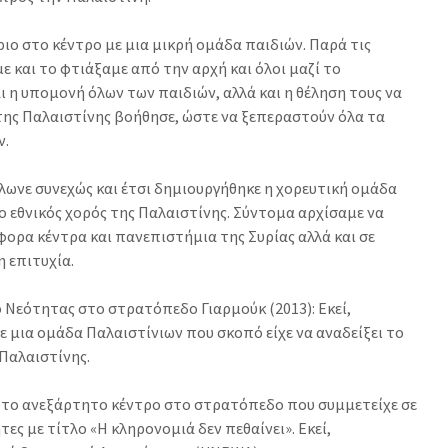
ριο στο κέντρο με μια μικρή ομάδα παιδιών. Παρά τις
 και το φτιάξαμε από την αρχή και όλοι μαζί το
ι η υπομονή όλων των παιδιών, αλλά και η θέληση τους να
της Παλαιστίνης βοήθησε, ώστε να ξεπεραστούν όλα τα
ν.
λωνε συνεχώς και έτσι δημιουργήθηκε η χορευτική ομάδα
ο εθνικός χορός της Παλαιστίνης. Σύντομα αρχίσαμε να
φορα κέντρα και πανεπιστήμια της Συρίας αλλά και σε
 επιτυχία.
 Νεότητας στο στρατόπεδο Γιαρμούκ (2013): Εκεί,
ε μια ομάδα Παλαιστίνιων που σκοπό είχε να αναδείξει το
 Παλαιστίνης.
ώτο ανεξάρτητο κέντρο στο στρατόπεδο που συμμετείχε σε
ες με τίτλο «Η κληρονομιά δεν πεθαίνει». Εκεί,