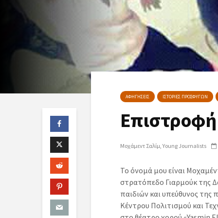
ΑΦΗΓΗΣΕΙΣ
ΙΣΤΟΡΙΕΣ ΠΡΟΣΦΥΓΩΝ
Επιστροφή 
Μοχάμεντ Σαλίμ
Young Journalists
Το όνομά μου είναι Μοχαμέντ
στρατόπεδο Γιαρμούκ της Δ
παιδιών και υπεύθυνος της 
Κέντρου Πολιτισμού και Τεχ
στο θέατρο χορού «Yasmin El