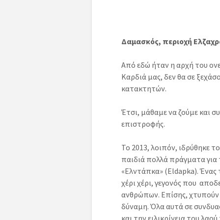
Δαμασκός, περιοχή Ελζαχρά
Από εδώ ήταν η αρχή του ον
Καρδιά μας, δεν θα σε ξεχάσ
κατακτητών.
Έτσι, μάθαμε να ζούμε και σ
επιστροφής.
Το 2013, λοιπόν, ιδρύθηκε τ
παιδιά πολλά πράγματα για 
«Ελντάπκα» (Eldapka). Ένας
χέρι χέρι, γεγονός που αποδ
ανθρώπων. Επίσης, χτυπούν 
δύναμη. Όλα αυτά σε συνδυα
και την ειλικρίνεια του λαο