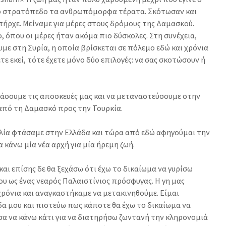
ο στρατόπεδο τα ανθρωπόμορφα τέρατα. Σκότωσαν και
ήρχε. Μείναμε για μέρες στους δρόμους της Δαμασκού.
 όπου οι μέρες ήταν ακόμα πιο δύσκολες. Στη συνέχεια,
ε στη Συρία, η οποία βρίσκεται σε πόλεμο εδώ και χρόνια
τε εκεί, τότε έχετε μόνο δύο επιλογές: να σας σκοτώσουν ή
άσουμε τις αποσκευές μας και να μεταναστεύσουμε στην
 από τη Δαμασκό προς την Τουρκία.
ολία φτάσαμε στην Ελλάδα και τώρα από εδώ αφηγούμαι την
α κάνω μία νέα αρχή για μία ήρεμη ζωή.
και επίσης δε θα ξεχάσω ότι έχω το δικαίωμα να γυρίσω
μου ως ένας νεαρός Παλαιστίνιος πρόσφυγας. Η γη μας
ρόνια και αναγκαστήκαμε να μετακινηθούμε. Είμαι
α μου και πιστεύω πως κάποτε θα έχω το δικαίωμα να
σα να κάνω κάτι για να διατηρήσω ζωντανή την κληρονομιά