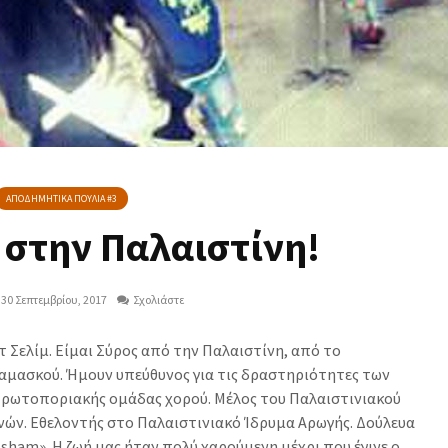
ΑΠΟΔΗΜΗΤΙΚΑ ΠΟΥΛΙΑ #3
στην Παλαιστίνη!
30 Σεπτεμβρίου, 2017
Σχολιάστε
 Σελίμ. Είμαι Σύρος από την Παλαιστίνη, από το
αμασκού. Ήμουν υπεύθυνος για τις δραστηριότητες των
πρωτοποριακής ομάδας χορού. Μέλος του Παλαιστινιακού
νών. Εθελοντής στο Παλαιστινιακό Ίδρυμα Αρωγής. Δούλευα
sham». Η ζωή μας ήταν πολύ χαρούμενη μέχρι που έγινε ο