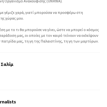
θνή Οργανισμό Ανακούφισης (UNRWA).
 με γέμιζε χαρά, γιατί μπορούσα να προσφέρω στη
της χώρας μου.
έση με το τι θα μπορούσε να γίνει, ώστε να μπορεί ο κόσμος
παράδοση μας, οι οποίες με τον καιρό τείνουν να εκλείψουν
 πατρίδα μας, τη γη της Παλαιστίνης, τη γη των μαρτύρων.
 Σαλίμ
rnalists