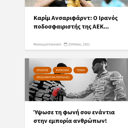
Καρίμ Ανσαριφάρντ: Ο Ιρανός
ποδοσφαιριστής της ΑΕΚ...
Μασουμά Χοσσαϊνί
29 Μαΐου, 2021
ΕΠΙΛΟΓΕΣ
ΚΟΙΝΩΝΙΑ
ΤΕΧΝΗ
ΑΠΟΔΗΜΗΤΙΚΑ ΠΟΥΛΙΑ #21
Ύψωσε τη φωνή σου ενάντια
στην εμπορία ανθρώπων!