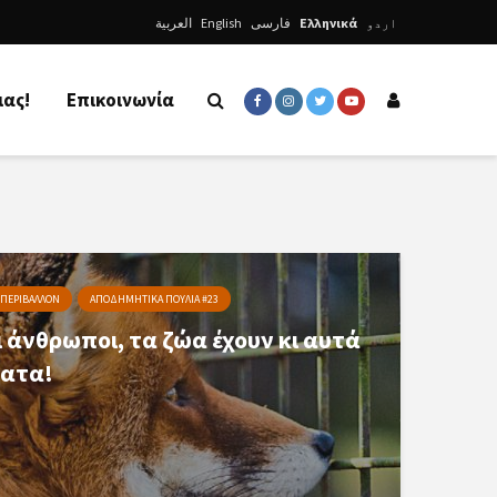
العربية
English
فارسی
Ελληνικά
اردو
μας!
Επικοινωνία
ΠΕΡΙΒΑΛΛΟΝ
ΑΠΟΔΗΜΗΤΙΚΑ ΠΟΥΛΙΑ #23
 άνθρωποι, τα ζώα έχουν κι αυτά
ματα!