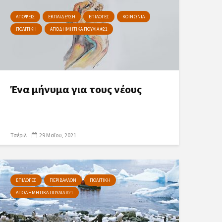
ΑΠΟΨΕΙΣ
ΕΚΠΑΙΔΕΥΣΗ
ΕΠΙΛΟΓΕΣ
ΚΟΙΝΩΝΙΑ
ΠΟΛΙΤΙΚΗ
ΑΠΟΔΗΜΗΤΙΚΑ ΠΟΥΛΙΑ #21
Ένα μήνυμα για τους νέους
Τσέριλ
29 Μαΐου, 2021
ΕΠΙΛΟΓΕΣ
ΠΕΡΙΒΑΛΛΟΝ
ΠΟΛΙΤΙΚΗ
ΑΠΟΔΗΜΗΤΙΚΑ ΠΟΥΛΙΑ #21