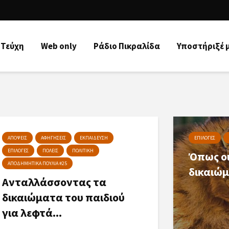
Τεύχη
Web only
Ράδιo Πικραλίδα
Υποστήριξέ 
ΑΠΟΨΕΙΣ
ΑΦΗΓΗΣΕΙΣ
ΕΚΠΑΙΔΕΥΣΗ
ΕΠΙΛΟΓΕΣ
ΕΠΙΛΟΓΕΣ
ΠΟΛΕΙΣ
ΠΟΛΙΤΙΚΗ
Όπως οι
ΑΠΟΔΗΜΗΤΙΚΑ ΠΟΥΛΙΑ #25
δικαιώ
Ανταλλάσσοντας τα
δικαιώματα του παιδιού
για λεφτά...