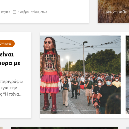
myrto
7 Φεβρουαρίου, 2023
Μάχντι Τατζίκ
ΥΛΙΑ #23
είναι
φυρα με
α περιγράψω
 για την
 “Η πένα...