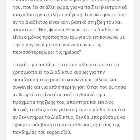
του, που ζει σε άλλη χώρα, για να παίξει ηλεκτρονικά
παιχνίδια ή για απλή περιήγηση. Τον ρώτησα επίσης
αν το Διαδίκτυο είναι κάτι βασικό στη ζωή του και
απάντησε: “Ναι, φυσικά. Θεωρώ ότι το Διαδίκτυο
είναι ο μόνος τρόπος που έχω για να επικοινωνώ με
την οικογένειά μου και για να περνάω τις
περισσότερες ώρες τις ημέρας”.
Το δεύτερο παιδί με το οποίο μίλησα είπε ότι το
χρησιμοποιεί το Διαδίκτυο κυρίως για την
εκπαίδευσή του ή για επικοινωνία με φίλους και
συγγενείς και για απλή περιήγηση. Όταν τον ρώτησα
αν θεωρεί ότι είναι ένα από τα βασικότερα
πράγματα της ζωής του, απάντησε και εκείνος
θετικά, τουλάχιστον για αυτή την περίοδο. Είπε ότι
αν δεν υπήρχε το Διαδίκτυο, δεν θα μπορούσαμε να
έχουμε πρόσβαση στην εκπαίδευση, εξαιτίας της
πανδημίας του κορωνοϊού.