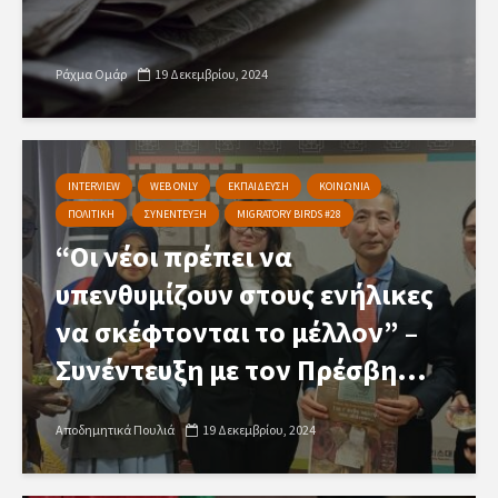
Ράχμα Ομάρ
19 Δεκεμβρίου, 2024
INTERVIEW
WEB ONLY
ΕΚΠΑΙΔΕΥΣΗ
ΚΟΙΝΩΝΙΑ
ΠΟΛΙΤΙΚΗ
ΣΥΝΕΝΤΕΥΞΗ
MIGRATORY BIRDS #28
“Οι νέοι πρέπει να
υπενθυμίζουν στους ενήλικες
να σκέφτονται το μέλλον” –
Συνέντευξη με τον Πρέσβη...
Αποδημητικά Πουλιά
19 Δεκεμβρίου, 2024