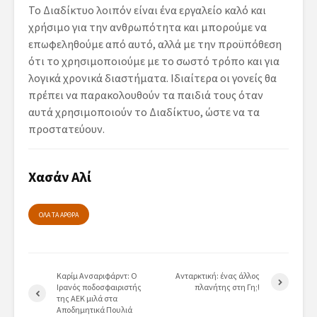
Το Διαδίκτυο λοιπόν είναι ένα εργαλείο καλό και
χρήσιμο για την ανθρωπότητα και μπορούμε να
επωφεληθούμε από αυτό, αλλά με την προϋπόθεση
ότι το χρησιμοποιούμε με το σωστό τρόπο και για
λογικά χρονικά διαστήματα. Ιδιαίτερα οι γονείς θα
πρέπει να παρακολουθούν τα παιδιά τους όταν
αυτά χρησιμοποιούν το Διαδίκτυο, ώστε να τα
προστατεύουν.
Χασάν Αλί
ΟΛΑ ΤΑ ΑΡΘΡΑ
Καρίμ Ανσαριφάρντ: Ο
Ανταρκτική: ένας άλλος
Ιρανός ποδοσφαιριστής
πλανήτης στη Γη;!
της ΑΕΚ μιλά στα
Αποδημητικά Πουλιά