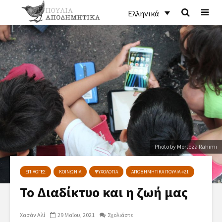
Ελληνικά
Photo by Morteza Rahimi
ΕΠΙΛΟΓΕΣ
ΚΟΙΝΩΝΙΑ
ΨΥΧΟΛΟΓΙΑ
ΑΠΟΔΗΜΗΤΙΚΑ ΠΟΥΛΙΑ #21
Το Διαδίκτυο και η ζωή μας
Χασάν Αλί
29 Μαΐου, 2021
Σχολιάστε