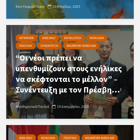
Χεντ Γκαμάλ Γκαντ
30 Απριλίου, 2025
INTERVIEW
WEB ONLY
ΕΚΠΑΙΔΕΥΣΗ
ΚΟΙΝΩΝΙΑ
ΠΟΛΙΤΙΚΗ
ΣΥΝΕΝΤΕΥΞΗ
MIGRATORY BIRDS #28
“Οι νέοι πρέπει να
υπενθυμίζουν στους ενήλικες
να σκέφτονται το μέλλον” –
Συνέντευξη με τον Πρέσβη...
Αποδημητικά Πουλιά
19 Δεκεμβρίου, 2024
WEB ONLY
ΚΟΙΝΩΝΙΑ
ΠΟΛΙΤΙΚΗ
MIGRATORY BIRDS #28