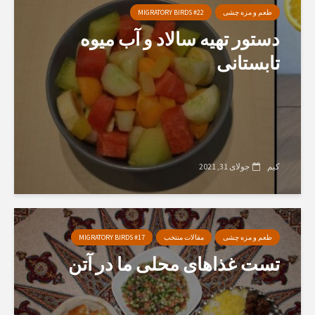
طعم و مزه چشی
MIGRATORY BIRDS #22
دستور تهیه سالاد و آب میوه
تابستانی
کیم
جولای 31, 2021
طعم و مزه چشی
مقالات منتخب
MIGRATORY BIRDS #17
تست غذاهای محلی ما در آتن