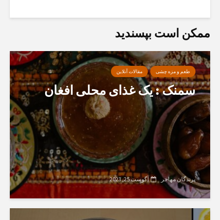
ممکن است بپسندید
طعم و مزه چشی
مقالات آنلاین
سمنک : یک غذای محلی افغان
پرندگان مهاجر
آگوست 25, 2023