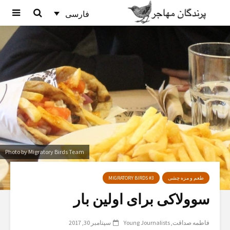
فارسی
Photo by Migratory Birds Team
طعم و مزه چشی
MIGRATORY BIRDS #3
سوولاکی برای اولین بار
فاطمه صداقت
Young Journalists
سپتامبر 30, 2017