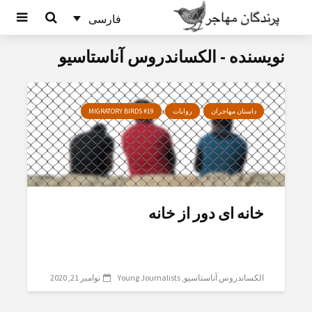
فارسی
نویسنده - الکساندروس آناستاسیو
داستان مهاجران
روایات
MIGRATORY BIRDS #19
خانە ای دور از خانە
الکساندروس آناستاسیو
Young Journalists
نوامبر 21, 2020