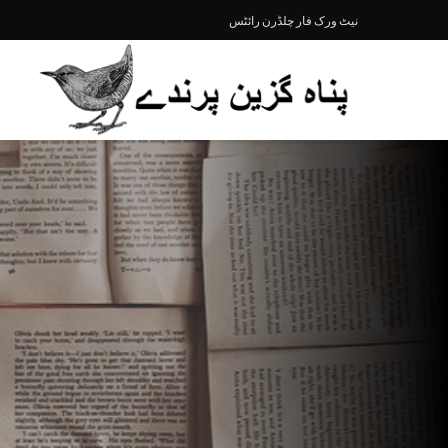
نیٹ ورک فار چلڈرن رائٹس