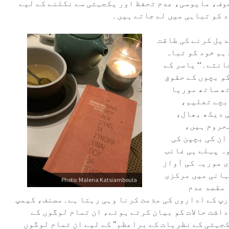
خوف، مایوسی، عدم تحفظ اور یکجہتی سے نکلنے کے لیے
 کو تباہی میں لے جاتے ہیں۔
دیل کرنے کی طاقت
 ہم خود کو تباہ
انتے۔‘‘ یاسر کے
۔20 نومبر کو بچوں کے حقوق
تھ ساتھ موریا
بچے تعلیم،
 دیکھ بھال،
حروم ہیں،
ان کی بچپن کی
وہ پہلے ہی غائب
 موریہ کی آواز
کہانی میں مرکزی
Photo: Malena Katsiamboula
 مقصد عدم
پ کے اداروں کی مذمت کرنا وہی رہتا ہے۔مصنف، کیمپ
داشت حالات کو بیان کرتے ہوئے، ان تمام لوگوں کے
جہتی کے نظریات کے براعظم” کے لیے ان تمام لوگوں