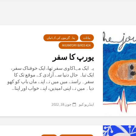
بیانات
پناہ گزینوں کی کہانیاں
MIGRATORY BIRDS #24
یورپ کا سفر
یہ ایک مہاکاوی سفر تھا، ایک خوفناک سفر،
ایک تباہ حال دنیا سے آزادی کے موقع تک کا
سفر۔ راستے میں میں نے اپنے ماں باپ کو کھو
دیا۔ میں نے اپنی امیدیں، اپنے خواب اور اپنا...
اینڈریو کیو
جون 18, 2022