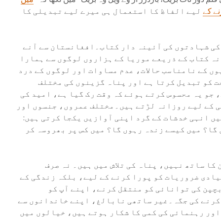
نے کے
لیے الفاظ کا استعمال ہی میرے لیے تبدیلی کا
 کی شہادتوں کی آئینہ دار کتاب۔افغانستان سے آنے
ہ کتاب کے ذریعے موریا کے ہزاروں لوگوں سے ہمارا
وں کے نامناسب حالات، عدم مساوات اور لوگوں کے درد
ت کو تبدیل کرتا ہے اور پناہ گزینوں کی مختلف
 جو یہ محسوس کرتے ہوئے کہ وقت رک گیا ہے، امید کی
ی کے لیے روزانہ لڑتے ہیں۔مختلف عمروں، جنسوں اور
ں انہی خدشات کے گرد اپنی آوازیں یکجا کرتی ہیں:
 گا؟ میں کیسے زندہ رہوں گا؟ میں کس پر بھروسہ کر
 کا ساتھ نہیں، پناہ کی تلاش میں ہیں۔ نہ صرف
ادی ضروریات کو پورا کرنے کے لیے، بلکہ زندگی کے
بچپن کی توانائی کو منتقل کرنے، اپنے آپ کو
کرنے کی جگہ۔غیر ساتھی نابالغ، اپنے خاندانوں سے
ور رہنمائی کی کمی کا شکار ہوتے ہیں، خیالوں میں