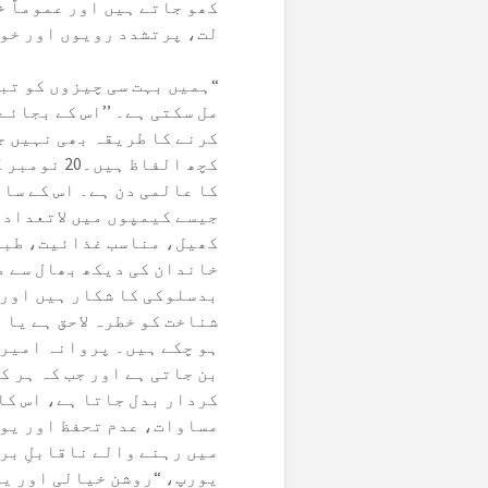
کھو جاتے ہیں اور عموماً 
لت، پرتشدد رویوں اور خود
“ہمیں بہت سی چیزوں کو تب
مل سکتی ہے۔ ’’اس کے بجائے
کرنے کا طریقہ بھی نہیں ج
کچھ الفاظ ہیں
کا عالمی دن ہے۔ اس کے سا
جیسے کیمپوں میں لاتعداد 
کھیل، مناسب غذائیت، طبی
خاندان کی دیکھ بھال سے م
بدسلوکی کا شکار ہیں اور 
شناخت کو خطرہ لاحق ہے یا 
ہو چکے ہیں۔ پروانہ امیری
بن جاتی ہے اور جب کہ ہر 
کردار بدل جاتا ہے، اس کا
مساوات، عدم تحفظ اور یور
میں رہنے والے ناقابلِ بر
یورپ، “روشن خیالی اور یک