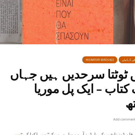
کی کہانیاں
MIGRATORY BIRDS #23
ں ٹوٹتا سرحدیں ہیں جہاں
 کتاب – ایک پل موریا
ھ
Add commen
 قلم ڈوز ناٹ بریک، بارڈرز آر وے ویل وہ بریک” میں لکھا کہ “
میں