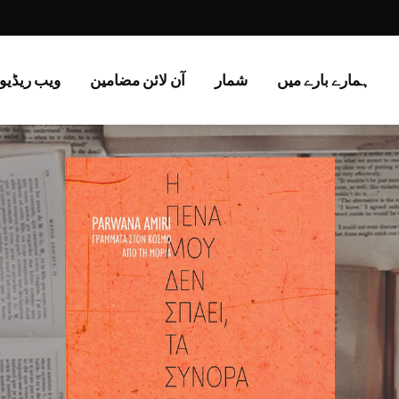
ہمارے بارے میں
شمار
آن لائن مضامین
ویب ریڈیو 