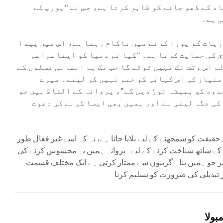
د کے کھو جانے کو ظاہر کرتا ہے، جس نے “یورپ کے
ی ہے۔
ریات کو پورا کرنے میں ناکام رہتا ہے، اس میں پیدا
 کی حمایت کرتا ہے۔ “کیا تم دنیا کو اپنا سراسر
م اس وقت تک نہیں ٹوٹے گا جب تک ہم انسانی نسلوں کے
تیاز کی اس کہانی کو ختم نہیں کر لیتے۔ میرے
دود کو ہمیشہ توڑ دیں گے”، پروانہ کے الفاظ ہیں جو
کی جگہ لیتی ہے اور ہمیں بھی ایسا کرنے کی دعوت
قیقت کو سمجھنے کے لیے بلایا جاتا ہے، نہ کہ اسے غیر فعال طور
ین کے ساتھ شناخت کرنے کے لیے۔پروانہ ہمیں یہ محسوس کرنے کی
 جو ہمیں پناہ گزینوں سے ممتاز کرتی ہے ایک مختلف قسمت
ر تبدیلی کی ضرورت کو تسلیم کرنا۔
بولا