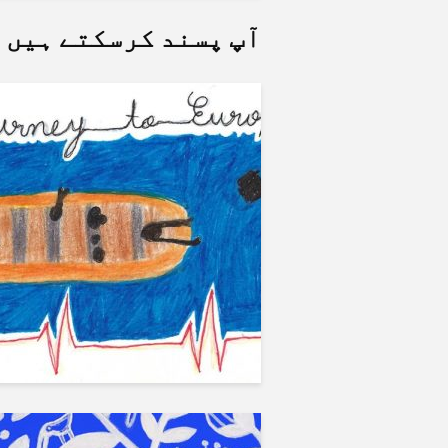
آپ پسند کرسکتے ہیں