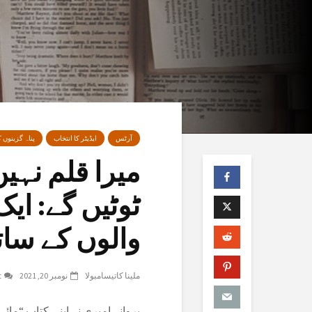
آرٹس
ایڈیٹر کا انتخاب
پناہ گزینوں 
میرا قلم نہی
ٹوٹیں گے: ایک
والوں کے سات
ملینا کاتیسامبولا
نومبر 20, 2021
t
پروانہ امیری نے اپنی کتاب “مائی