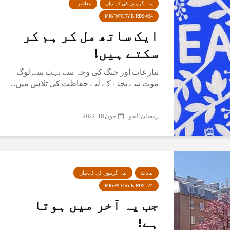
پناہ گزینوں کی کہانیاں
معاشرہ
MIGRATORY BIRDS #24
ایک ساتھ مل کر ہم کر
سکتے ہیں!
تنازعات اور جنگ کی وجہ سے بہت سے لوگ
موت سے بچنے کے لیے حفاظت کی تلاش میں...
رمضان الحو
جون 18, 2022
بیانات
پناہ گزینوں کی کہانیاں
MIGRATORY BIRDS #24
جب یہ آخر میں ہوتا
ہے!