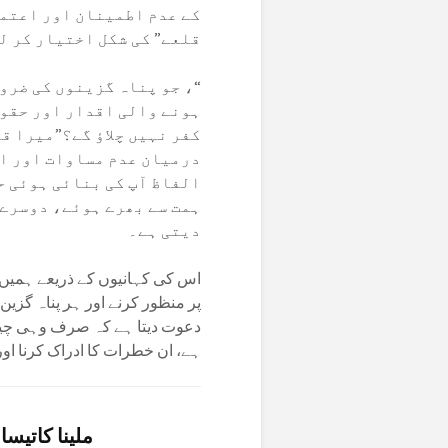
کے عدم اطمینان اور اعتما
قلعے” کی شکل اختیار کر ل
“، جو پناہ گزینوں کی ضرو
ہونے والی اقدار اور حقوق
کفر نہیں چلاؤ گے؟”میرا قل
درمیان عدم مساوات اور ام
الفاظ آپ کی بنائی ہوئی ح
ہمت سے بھرے ہوئے، دوسرے 
دیتی ہے۔
اس کی کہانیوں کے ذریعے ہمیں ح
پر منظور کرنے اور ہر پناہ گز
دعوت دیتا ہے کہ صرف وہی چیز
ہے، ان خطرات کا ادراک کرنا او
ملینا کاتیسام