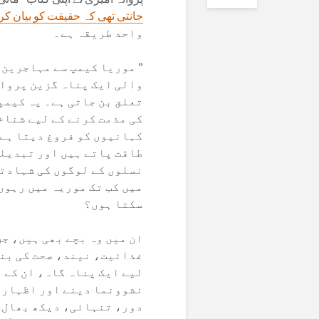
جانتی تھی کہ حقیقت کو بیان کر
واحد طریقہ ہے۔
” موریا کیمپ سے مہاجرین
والی ایک پناہ گزین پروان
تعلق بن جاتی ہے۔ یہ کیمپ
کی مذمت کرنے کے لیے شناخ
کہانیوں کو فروغ دیتا ہے،
طاقت پاتے ہیں اور تبدیل
نسلوں کے لوگوں کی شہادتی
میں کب تک موریہ میں رہوں
سکتا ہوں؟
ان میں وہ بچے بھی ہیں، جن
غذائیت، نیند، صحت کی بنی
لیے ایک پناہ گاہ، ان کے 
نشوونما دینے اور اظہار 
دور، تنہائی، دیکھ بھال ا