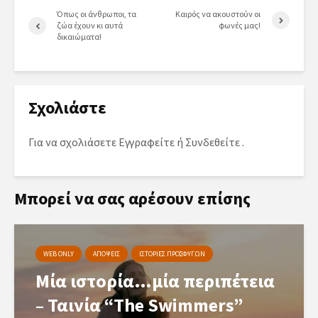
Όπως οι άνθρωποι, τα
Καιρός να ακουστούν οι
ζώα έχουν κι αυτά
φωνές μας!
δικαιώματα!
Σχολιάστε
Για να σχολιάσετε
Εγγραφείτε
ή
Συνδεθείτε
.
Μπορεί να σας αρέσουν επίσης
WEB ONLY
ΑΠΟΨΕΙΣ
ΙΣΤΟΡΙΕΣ ΠΡΟΣΦΥΓΩΝ
Μία ιστορία…μία περιπέτεια
– Ταινία “The Swimmers”