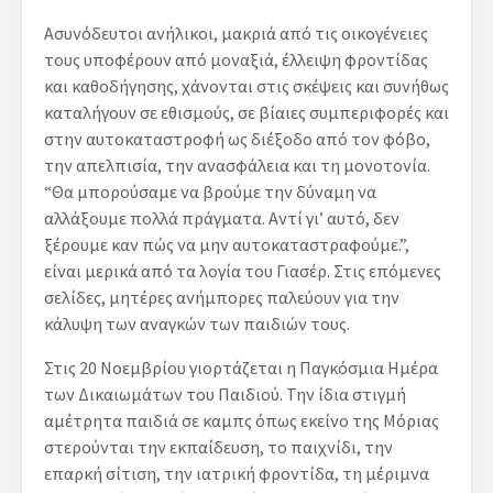
Ασυνόδευτοι ανήλικοι, μακριά από τις οικογένειες
τους υποφέρουν από μοναξιά, έλλειψη φροντίδας
και καθοδήγησης, χάνονται στις σκέψεις και συνήθως
καταλήγουν σε εθισμούς, σε βίαιες συμπεριφορές και
στην αυτοκαταστροφή ως διέξοδο από τον φόβο,
την απελπισία, την ανασφάλεια και τη μονοτονία.
“Θα μπορούσαμε να βρούμε την δύναμη να
αλλάξουμε πολλά πράγματα. Αντί γι’ αυτό, δεν
ξέρουμε καν πώς να μην αυτοκαταστραφούμε.”,
είναι μερικά από τα λογία του Γιασέρ. Στις επόμενες
σελίδες, μητέρες ανήμπορες παλεύουν για την
κάλυψη των αναγκών των παιδιών τους.
Στις 20 Νοεμβρίου γιορτάζεται η Παγκόσμια Ημέρα
των Δικαιωμάτων του Παιδιού. Την ίδια στιγμή
αμέτρητα παιδιά σε καμπς όπως εκείνο της Μόριας
στερούνται την εκπαίδευση, το παιχνίδι, την
επαρκή σίτιση, την ιατρική φροντίδα, τη μέριμνα