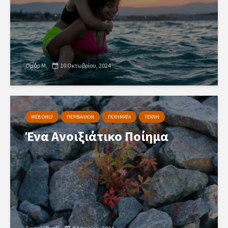
Ομάρ Μ.
10 Οκτωβρίου, 2024
WEB ONLY
ΠΕΡΙΒΑΛΛΟΝ
ΠΟΙΗΜΑΤΑ
ΤΕΧΝΗ
Ένα Ανοιξιάτικο Ποίημα