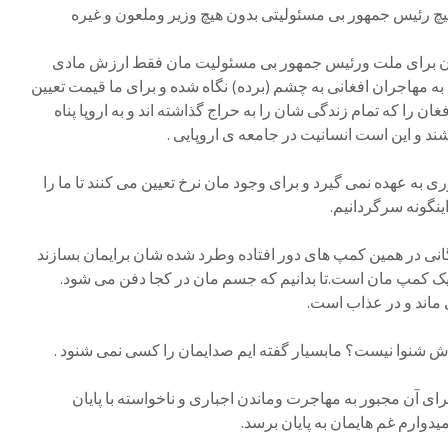
یچ رئیس جمهور بی مسئولیتی بدون هیچ وزیر وملعون و غیره
ن برای ملت ورئیس جمهور بی مسئولیت مان فقط ارزش مادی
 به مهاجران افغانی به چشم (برده) نگاه شده و برای ما قیمت تعیین
ن را که تمام زندگی شان را به حراج گذاشته اند و به اروپا پناه
شند و این است انسانیت در جامعه ی اروپایی .
به عهده نمی گیرد و برای وجود مان نرخ تعیین می کنند تا ما را
اینگونه سرگردانیم.
ی در همین کمپ های دور افتاده وطرد شده شان برایمان بسازند
یک کمپ مان است.تا بدانیم که جسم مان در کجا دفن می شود.
ماند و در عذاب است.
ش شنوا نیست؟ مابسیار گفته ایم صدایمان را کسی نمی شنود .
رای آن مجبور به مهاجرت وماندن اجباری و ناخواسته با پایان
یدوارم غم هایمان به پایان برسد.