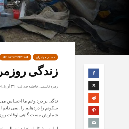
داستان مهاجران
MIGRATORY BIRDS #1
زندگی روزمر
زهره قاسمی
فاطمه صداقت
آوریل 14, 2017
ندگی پر درد وغم ما احساس می ک
سکوتم را دردهایم را . نمی دان
شمارش نیست.گاهی اوقات روزها خ
اولین مشکل از تغذیه ناسالم وغ