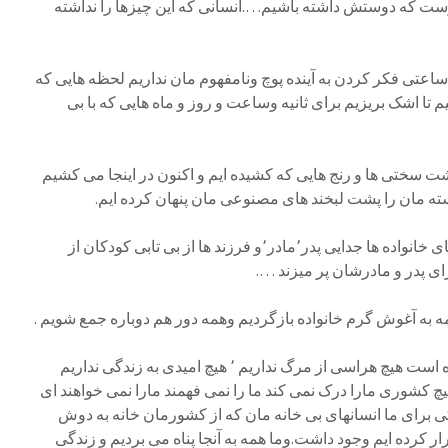
 که دوستش داشته باشیم….انسانی که این چیزها را نداشته
اعتی فکر کردن به آینده پوچ ونامفهوم مان نداریم لحظه هایی که
م تا اشک بریزیم برای ثانیه وساعت و روز و ماه هایی که با بی
 سختی ها و رنج هایی که کشیده ایم و اکنون در اینجا می کشیم
ه مان را پشت لبخند های مصنوعی مان پنهان کرده ایم.
نوبت میرسد به رنج ها و جدایی های خانواده ها جدایی پدر٬مادر٬و فرزند ها از بی تابی کودکان از
ی پدر و مادرشان پر میزند ….
ه به آغوش گرم خانواده بازگردیم وهمه دور هم دوباره جمع شویم .
نا امیدی وجودمان را احاطه کرده است هیچ هراسی از مرگ نداریم ٬ هیچ امیدی به زندگی نداریم
 کشوری مارا درک نمی کند ما را نمی فهمند مارا نمی خواهند ای
 برای ما انسانهای بی خانه مان که از کشورمان خانه به دوش
ر کرده ایم وجود داشت.وما همه به آنجا پناه می بردیم و زندگی