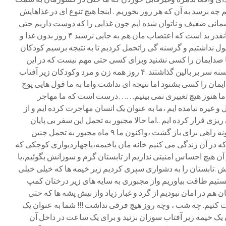
م چه برسد به آن که هر روز بخوریم . اینجا هیچ تنوع ای در غذاهایش
جسمانی ضعیف و ناتوان شده ایم چون غذایی را که دوست داریم حتی
یک وعده در روز نمی خوریم.غذا آنقدر بد است که اعتصاب مان هم به جایی نرسید ۴ روز بدون غذا و
ل نداشتیم و گرسنه گی راتحمل کردیم تا به نتیجه برسیم کودکان
 صدایمان را کسی نشنید وبرای کسی حتی مهم نیست که در این
گوشه ی شهر ۸۰۰ نفر ۴ روز گرسنه سر بر بالین گذاشتند .۴ روز همه زن و مرد وکودکان زیر آفتاب
ان را کسی بشنود اما نتیجه ای نداشت.واما به ما قول هایی پوچ
اما هنوز هیچ تغییری نمی بینیم……درست است که ما مهاجر
و غیره نیامده ایم ،ما به عنوان یک انسان مهاجرت کرده ایم و از
یزی فرار کرده ایم ..اما حالا مجبور به تحمل این سفر بی پایان
هستیم که نه راهی به جلو داریم ونه راهی برای باز گشت ،واکنون ما ۹ ماه مجبور به تحمل چنین
که در آن زندگی می کنیم خانه مان یاخیمه،یاچهاردیواری کوچکی که
آن هیچ احساس امنیتی نداریم از تابستان گرم و سوزانش بگوئیم،یا
.تابستان را به دشواری سپری کردیم زیر خیمه ها که خیلی خیلی
نستیم طاقت بیاوریم واز مجبوری به سایه های زیر درختان کمپ
ان هم در امان نبودیم از گرد و غبار زیاد واز نیش پشه ها که حتی
 کنیم. چه شب ، وچه روز هیچ فرقی نداشت !!! شما به عنوان یک
 یک خیمه زیر آفتاب سوزان بزنید و برای یک ساعت در داخل آن