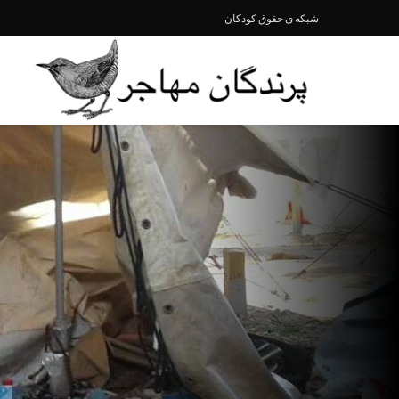
شبکە ی حقوق کودکان