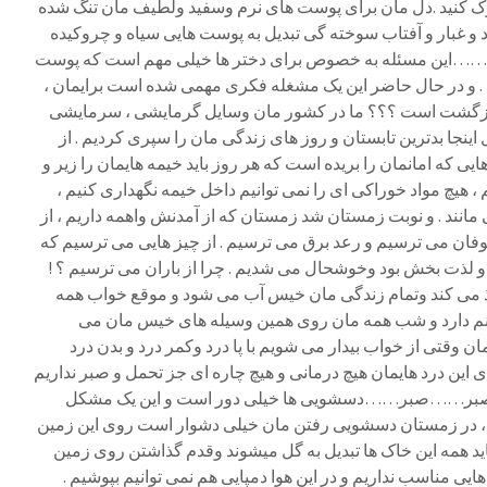
 درک کنید .دل مان برای پوست های نرم وسفید ولطیف مان تنگ شده
د و غبار و آفتاب سوخته گی تبدیل به پوست هایی سیاه و چروکیده
…این مسئله به خصوص برای دختر ها خیلی مهم است که پوست
. و در حال حاضر این یک مشغله فکری مهمی شده است برایمان ،
ل بازگشت است ؟؟؟ ما در کشور مان وسایل گرمایشی ، سرمایشی
 اینجا بدترین تابستان و روز های زندگی مان را سپری کردیم . از
که امانمان را بریده است که هر روز باید خیمه هایمان را زیر و
م ، هیچ مواد خوراکی ای را نمی توانیم داخل خیمه نگهداری کنیم ،
نند . و نوبت زمستان شد زمستان که از آمدنش واهمه داریم ، از
طوفان می ترسیم و رعد برق می ترسیم . از چیز هایی می ترسیم که
 و لذت بخش بود وخوشحال می شدیم . چرا از باران می ترسیم ؟ !
وذ می کند وتمام زندگی مان خیس آب می شود و موقع خواب همه
نم دارد و شب همه مان روی همین وسیله های خیس مان می
ان وقتی از خواب بیدار می شویم با پا درد وکمر درد و بدن درد
 این درد هایمان هیچ درمانی و هیچ چاره ای جز تحمل و صبر نداریم
..صبر……صبر……دسشویی ها خیلی دور است و این یک مشکل
 در زمستان دسشویی رفتن مان خیلی دشوار است روی این زمین
یاید همه این خاک ها تبدیل به گل میشوند وقدم گذاشتن روی زمین
ی مناسب نداریم و در این هوا دمپایی هم نمی توانیم بپوشیم .