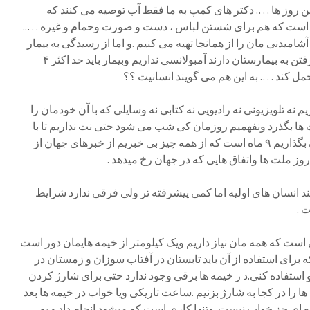
ن روز ها …. دکتر های کمپ به ما فقط آب توصیه می کنند که
 است که هم برای شستن لباس ، دست و صورت وحمام و غیره …..
شامیدنی مان را از همانجا تهیه می کنیم .و اما از رسیدگی به بیمار
های عاجل و ضروری که نیاز به رفتن به بیمارستان دارند آمبولانسی نداریم وبیمار باید حد اکثر ۴
ل کند …. به این هم می گویند انسانیت ؟؟
نه تلویزیونی نه رادیویی نه کتابی نه وسایلی که با آن خودمان را
 ها بگذرد ونفهمیم روزمان کی شب می شود حتی نت نداریم تا با
تلفن مان فیلمی برای کودکانمان بگذاریم ۹ ماه است که از همه چیز بی خبریم از خبرهای جهان از
وز ملت ها واتفاق هایی که در جهان رخ میدهد .
د انسان های اولیه اما کمی پیشرفته تر ولی فرقی ندارد شرایط
 .
است که همه مان نیاز داریم ویک کیلومتر از خیمه هایمان دور است
رای استفاده از آن باید تابستان در آفتاب سوزان و زمستان در
 استفاده کنی.د ر خیمه ها برقی وجود ندارد حتی برای شارژ کردن
 را در کجا به شارژ بزنیم .ساعت تاریکی ویا خواب در خیمه ها بعد
 ای جز خواب نیست .وتنها کاری است که میشود انجام داد و به