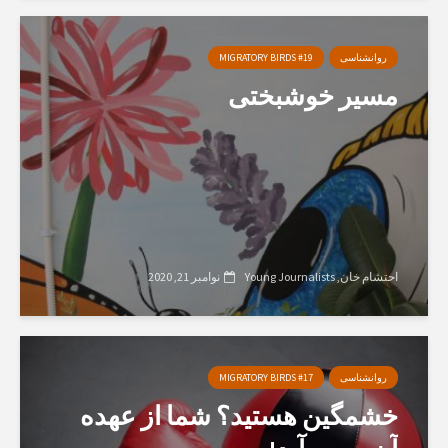
روانشناسی
MIGRATORY BIRDS #19
مسیر خوشبختی
احتشام خان
Young Journalists
نوامبر 21, 2020
روانشناسی
MIGRATORY BIRDS #17
خشمگین هستید؟ شما از عهده