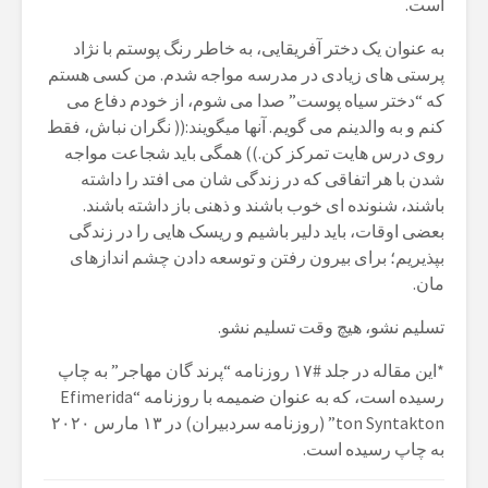
است.
به عنوان یک دختر آفریقایی، به خاطر رنگ پوستم با نژاد
پرستی های زیادی در مدرسه مواجه شدم. من کسی هستم
که “دختر سیاه پوست” صدا می شوم، از خودم دفاع می
کنم و به والدینم می گویم. آنها میگویند:(( نگران نباش، فقط
روی درس هایت تمرکز کن.)) همگی باید شجاعت مواجه
شدن با هر اتفاقی که در زندگی شان می افتد را داشته
باشند، شنونده ای خوب باشند و ذهنی باز داشته باشند.
بعضی اوقات، باید دلیر باشیم و ریسک هایی را در زندگی
بپذیریم؛ برای بیرون رفتن و توسعه دادن چشم اندازهای
مان.
تسلیم نشو، هیچ وقت تسلیم نشو.
*
این مقاله در جلد #۱۷ روزنامه “پرند گان مهاجر” به چاپ
رسیده است، که به عنوان ضمیمه با روزنامه “Efimerida
ton Syntakton” (روزنامه سردبیران) در ۱۳ مارس ۲۰۲۰
به چاپ رسیده است.