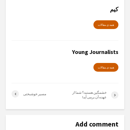
کیم
همە ی مقالات
Young Journalists
همە ی مقالات
خشمگین هستید؟ شما از
مسیر خوشبختی
عهده آن برمی آید!
Add comment