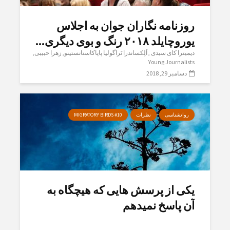
روزنامە نگاران جوان بە اجلاس
یوروچایلد ٢٠١٨ رنگ و بوی دیگری...
دیمیترا کای سیدی
اَلِکساندرا تَراگولیا پاپاکاستانستینو
زهرا حبیبی
Young Journalists
دسامبر 29, 2018
روانشناسی
نظرات
MIGRATORY BIRDS #10
یکی از پرسش هایی که هیچگاه به
آن پاسخ نمیدهم