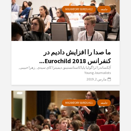
جامعه
MIGRATORY BIRDS #12
ما صدا را افزایش دادیم در
کنفرانس Eurochild 2018...
اَلِکساندرا تَراگولیا پاپاکاستانستینو
دیمیترا کای سیدی
زهرا حبیبی
Young Journalists
مارس 2, 2019
جامعه
MIGRATORY BIRDS #11