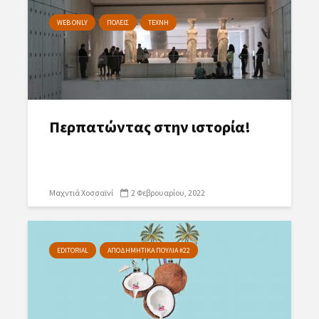
WEB ONLY
ΠΟΛΕΙΣ
ΤΕΧΝΗ
Περπατώντας στην ιστορία!
Μαχντιά Χοσσαϊνί
2 Φεβρουαρίου, 2022
EDITORIAL
ΑΠΟΔΗΜΗΤΙΚΑ ΠΟΥΛΙΑ #22