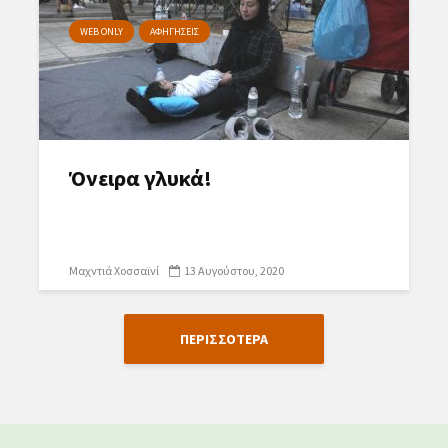
WEB ONLY
ΑΦΗΓΗΣΕΙΣ
Όνειρα γλυκά!
Μαχντιά Χοσσαϊνί
13 Αυγούστου, 2020
ΠΕΡΙΣΣΟΤΕΡΑ