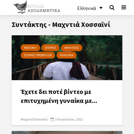
Ελληνικά
Συντάκτης - Μαχντιά Χοσσαϊνί
WEB ONLY
ΑΠΟΨΕΙΣ
ΑΦΗΓΗΣΕΙΣ
ΙΣΤΟΡΙΕΣ ΠΡΟΣΦΥΓΩΝ
ΚΟΙΝΩΝΙΑ
Έχετε δει ποτέ βίντεο με
επιτυχημένη γυναίκα με...
Μαχντιά Χοσσαϊνί
3 Αυγούστου, 2022