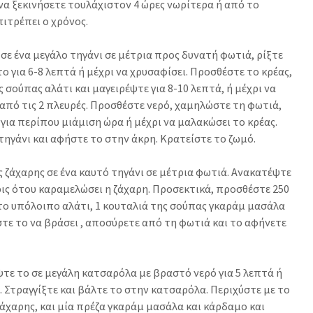
 να ξεκινήσετε τουλάχιστον 4 ώρες νωρίτερα ή από το
ιτρέπει ο χρόνος.
σε ένα μεγάλο τηγάνι σε μέτρια προς δυνατή φωτιά, ρίξτε
το για 6-8 λεπτά ή μέχρι να χρυσαφίσει. Προσθέστε το κρέας,
ς σούπας αλάτι και μαγειρέψτε για 8-10 λεπτά, ή μέχρι να
 από τις 2 πλευρές. Προσθέστε νερό, χαμηλώστε τη φωτιά,
για περίπου μιάμιση ώρα ή μέχρι να μαλακώσει το κρέας.
τηγάνι και αφήστε το στην άκρη. Κρατείστε το ζωμό.
 ζάχαρης σε ένα καυτό τηγάνι σε μέτρια φωτιά. Ανακατέψτε
ρις ότου καραμελώσει η ζάχαρη. Προσεκτικά, προσθέστε 250
 το υπόλοιπο αλάτι, 1 κουταλιά της σούπας γκαράμ μασάλα
στε το να βράσει , αποσύρετε από τη φωτιά και το αφήνετε
ψτε το σε μεγάλη κατσαρόλα με βραστό νερό για 5 λεπτά ή
ο. Στραγγίξτε και βάλτε το στην κατσαρόλα. Περιχύστε με το
άχαρης, και μία πρέζα γκαράμ μασάλα και κάρδαμο και