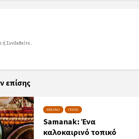
ε
ή
Συνδεθείτε
.
ν επίσης
WEB ONLY
ΓΕΥΣΕΙΣ
Samanak: Ένα
καλοκαιρινό τοπικό