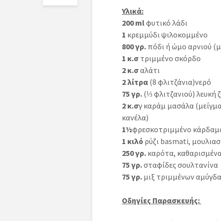
Υλικά:
200 ml
φυτικό λάδι
1
κρεμμύδι ψιλοκομμένο
800 γρ.
πόδι ή ώμο αρνιού (μ
1 κ
.
σ
τριμμένο σκόρδο
2 κ
.
σ
αλάτι
2 λίτρα
(8 φλιτζάνια)
νερό
75 γρ.
(
⅓ φλιτζανιού) λευκή 
2 κ.σ
γ καράμ μασάλα (μείγμ
κανέλα)
1½
φρεσκοτριμμένο κάρδαμ
1 κιλό
ρύζι basmati, μουλιασ
250 γρ.
καρότα, καθαρισμένα
75 γρ.
σταφίδες σουλτανίνα
75 γρ.
μιξ τριμμένων αμύγδα
Οδηγίες Παρασκευής: