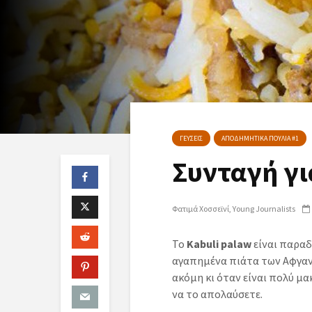
ΓΕΥΣΕΙΣ
ΑΠΟΔΗΜΗΤΙΚΑ ΠΟΥΛΙΑ #1
Συνταγή γι
Φατιμά Χοσσεϊνί
Young Journalists
Το
Kabuli palaw
είναι παραδ
αγαπημένα πιάτα των Αφγανώ
ακόμη κι όταν είναι πολύ μακ
να το απολαύσετε.