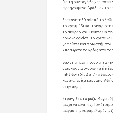
Για τη συνταγή θα χρειαστεί
προηγούμενο βράδυ αν το επ
Ζεστάνετε 50 mlαπό το λάδι 
το κρεμμύδι και τσιγαρίστε 
το σκόρδο και 1 κουταλιά τη
ροδοκοκκινίσει το κρέας και
ξαφρίστε κατά διαστήματα, 
Αποσύρετε το κρέας από το 
Βάλτε τη μισή ποσότητα της
διαρκώς για 5-6 λεπτά ή μέχ
ml(1 φλιτζάνι) απ’ το ζωμό,
και μια πρέζα κάρδαμο. Αφή
στην άκρη.
Στραγγίξτε το ρύζι. Μαγειρέ
μέχρι να είναι σχεδόν έτοιμ
μείγμα της καραμελωμένης ζ