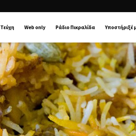
Τεύχη
Web only
Ράδιo Πικραλίδα
Υποστήριξέ 