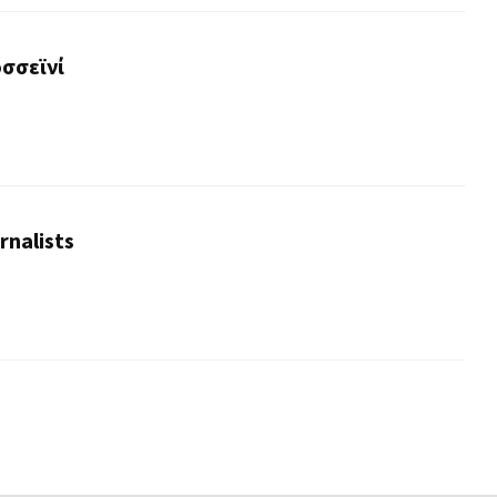
σσεϊνί
rnalists