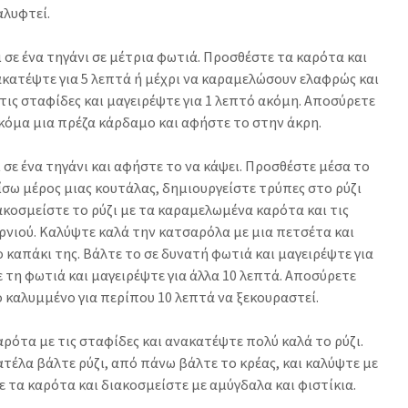
αλυφτεί.
 σε ένα τηγάνι σε μέτρια φωτιά. Προσθέστε τα καρότα και
ακατέψτε για 5 λεπτά ή μέχρι να καραμελώσουν ελαφρώς και
 τις σταφίδες και μαγειρέψτε για 1 λεπτό ακόμη. Αποσύρετε
κόμα μια πρέζα κάρδαμο και αφήστε το στην άκρη.
σε ένα τηγάνι και αφήστε το να κάψει. Προσθέστε μέσα το
ίσω μέρος μιας κουτάλας, δημιουργείστε τρύπες στο ρύζι
ιακοσμείστε το ρύζι με τα καραμελωμένα καρότα και τις
ρνιού. Καλύψτε καλά την κατσαρόλα με μια πετσέτα και
 καπάκι της. Βάλτε το σε δυνατή φωτιά και μαγειρέψτε για
 τη φωτιά και μαγειρέψτε για άλλα 10 λεπτά. Αποσύρετε
 καλυμμένο για περίπου 10 λεπτά να ξεκουραστεί.
αρότα με τις σταφίδες και ανακατέψτε πολύ καλά το ρύζι.
ιατέλα βάλτε ρύζι, από πάνω βάλτε το κρέας, και καλύψτε με
 τα καρότα και διακοσμείστε με αμύγδαλα και φιστίκια.