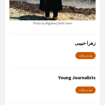
Photo by Migratory Birds Team
زهرا حبیبی
همە ی مقالات
Young Journalists
همە ی مقالات