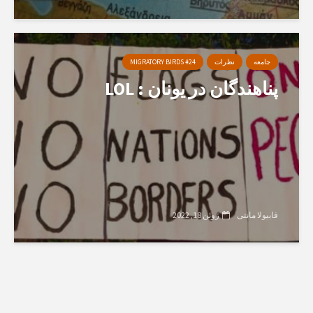
جامعه
نظرات
MIGRATORY BIRDS #24
پناهندگان در یونان : LOL
فابیولا مانتی
ژوئن 18, 2022