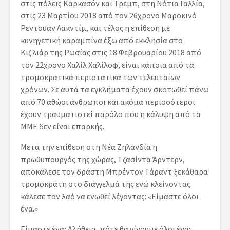
στις πόλεις
Καρκασόν και Τρεμπ
, στη Νότια Γαλλία,
στις 23 Μαρτίου 2018 από τον 26χρονο Μαροκινό
Ρεντουάν Λακντίμ, και τέλος η επίθεση με
κυνηγετική καραμπίνα έξω από εκκλησία στο
Κιζλιάρ της Ρωσίας στις 18 Φεβρουαρίου 2018 από
τον 22χρονο Χαλίλ Χαλίλοφ, είναι κάποια από τα
τρομοκρατικά περιστατικά των τελευταίων
χρόνων. Σε αυτά τα εγκλήματα έχουν σκοτωθεί πάνω
από 70 αθώοι άνθρωποι και ακόμα περισσότεροι
έχουν τραυματιστεί παρόλο που η κάλυψη από τα
ΜΜΕ δεν είναι επαρκής.
Μετά την επίθεση στη Νέα Ζηλανδία η
πρωθυπουργός της χώρας, Τζασίντα Άρντερν,
αποκάλεσε τον δράστη Μπρέντον Τάραντ ξεκάθαρα
τρομοκράτη στο διάγγελμά της ενώ κλείνοντας
κάλεσε τον λαό να ενωθεί λέγοντας: «Είμαστε όλοι
ένα.»
Είμαστε ένα; Αλήθεια, πότε θα γίνουμε όλοι ένα;