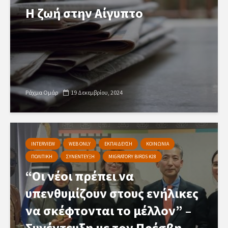
Η ζωή στην Αίγυπτο
Ράχμα Ομάρ
19 Δεκεμβρίου, 2024
INTERVIEW
WEB ONLY
ΕΚΠΑΙΔΕΥΣΗ
ΚΟΙΝΩΝΙΑ
ΠΟΛΙΤΙΚΗ
ΣΥΝΕΝΤΕΥΞΗ
MIGRATORY BIRDS #28
“Οι νέοι πρέπει να
υπενθυμίζουν στους ενήλικες
να σκέφτονται το μέλλον” –
Συνέντευξη με τον Πρέσβη...