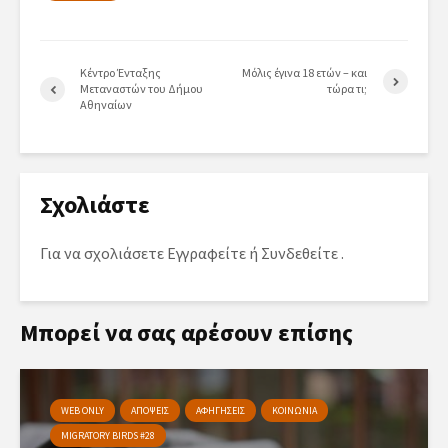
Κέντρο Ένταξης
Μόλις έγινα 18 ετών – και
Μεταναστών του Δήμου
τώρα τι;
Αθηναίων
Σχολιάστε
Για να σχολιάσετε
Εγγραφείτε
ή
Συνδεθείτε
.
Μπορεί να σας αρέσουν επίσης
WEB ONLY
ΑΠΟΨΕΙΣ
ΑΦΗΓΗΣΕΙΣ
ΚΟΙΝΩΝΙΑ
MIGRATORY BIRDS #28