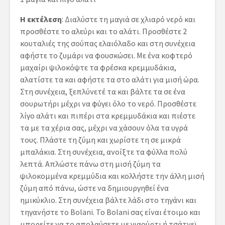
Η εκτέλεση
: Διαλύστε τη μαγιά σε χλιαρό νερό και
προσθέστε το αλεύρι και το αλάτι. Προσθέστε 2
κουταλιές της σούπας ελαιόλαδο και στη συνέχεια
αφήστε το ζυμάρι να φουσκώσει. Με ένα κοφτερό
μαχαίρι ψιλοκόψτε τα φρέσκα κρεμμυδάκια,
αλατίστε τα και αφήστε τα στο αλάτι για μισή ώρα.
Στη συνέχεια, ξεπλύνετέ τα και βάλτε τα σε ένα
σουρωτήρι μέχρι να φύγει όλο το νερό. Προσθέστε
λίγο αλάτι και πιπέρι στα κρεμμυδάκια και πιέστε
τα με τα χέρια σας, μέχρι να χάσουν όλα τα υγρά
τους. Πλάστε τη ζύμη και χωρίστε τη σε μικρά
μπαλάκια. Στη συνέχεια, ανοίξτε τα φύλλα πολύ
λεπτά. Απλώστε πάνω στη μισή ζύμη τα
ψιλοκομμένα κρεμμύδια και κολλήστε την άλλη μισή
ζύμη από πάνω, ώστε να δημιουργηθεί ένα
ημικύκλιο. Στη συνέχεια βάλτε λάδι στο τηγάνι και
τηγανήστε το Bolani. Το Bolani σας είναι έτοιμο και
μπορείτε να το απολαύσετε με γιαούρτι ή τσάτνεϊ