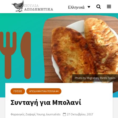
Ελληνικά
Photo by Migratory Birds Team
ΓΕΥΣΕΙΣ
ΑΠΟΔΗΜΗΤΙΚΑ ΠΟΥΛΙΑ #4
Συνταγή για Μπολανί
Φαρανγκίς Ζαφαρί
Young Journalists
27 Οκτωβρίου, 2017