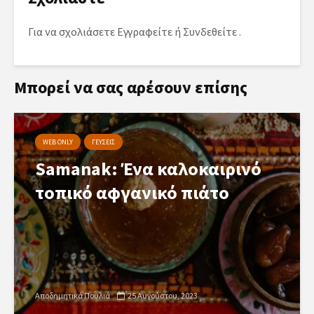
Για να σχολιάσετε
Εγγραφείτε
ή
Συνδεθείτε
.
Μπορεί να σας αρέσουν επίσης
WEB ONLY
ΓΕΥΣΕΙΣ
Samanak: Ένα καλοκαιρινό
τοπικό αφγανικό πιάτο
Αποδημητικά Πουλιά
25 Αυγούστου, 2023