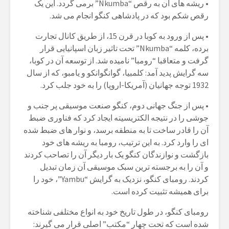
• ریشه های آن به رقص “Nkumba” برمی گردد. این یک
رقص شکم بود که در پادشاهی کنگو انجام می شد.
• پس از ورود به کوبا در قرن 15، از طریق کانال تجارت
برده، کلمه “Nkumba” تحت تاثیر زبان اسپانیایی قرار
گرفت و متعاقبا “رومبا” نامیده شد. از توسعه آن در کوبا،
سه گرایش پدید آمد: کلمبیا، گوانگوانکو و یامبو، که از سال
1932 توجه جهانیان (آمریکا-اروپا) را به خود جلب کرد.
• پس از جنگ جهانی دوم، کنگو صنعت موسیقی پر جنب و
جوشی را در نتیجه الکتریسیته ایجاد کرد که فناوری ضبط
آن را قادر ساخت تا به منطقه برسد، و نوار های ضبط شده
ای را وارد کرد. به این ترتیب، رومبا به ریشه های خود
بازگشت و نوازندگان کنگو یک بار دیگر آن را تصاحب کردند
و آن را به برجسته ترین سبک موسیقی آن زمان تبدیل
کردند. رومبای کنگو، نزدیک به گرایش “Yambu”، خود را
برای همیشه تثبیت کرده است.
رومبای کنگو، در طول تاریخ خود به انواع مختلفی شناخته
شده است که تحت چهار “مکتب” اصلی قرار می گیرند: