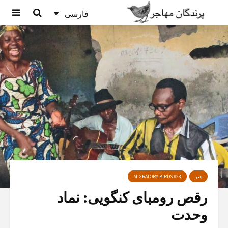
فارسی
هنر
MIGRATORY BIRDS #23
رقص رومبای کنگویی: نماد
وحدت