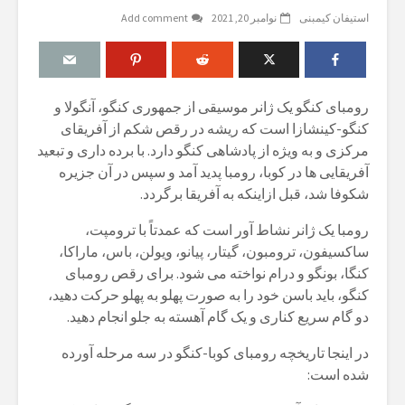
استیفان کیمبنی
نوامبر 20, 2021
Add comment
رومبای کنگو یک ژانر موسیقی از جمهوری کنگو، آنگولا و
کنگو-کینشازا است که ریشه در رقص شکم از آفریقای
مرکزی و به ویژه از پادشاهی کنگو دارد. با برده داری و تبعید
آفریقایی ها در کوبا، رومبا پدید آمد و سپس در آن جزیره
شکوفا شد، قبل ازاینکه به آفریقا برگردد.
رومبا یک ژانر نشاط آور است که عمدتاً با ترومپت،
ساکسیفون، ترومبون، گیتار، پیانو، ویولن، باس، ماراکا،
کنگا، بونگو و درام نواخته می شود. برای رقص رومبای
کنگو، باید باسن خود را به صورت پهلو به پهلو حرکت دهید،
دو گام سریع کناری و یک گام آهسته به جلو انجام دهید.
در اینجا تاریخچه رومبای کوبا-کنگو در سه مرحله آورده
شده است: