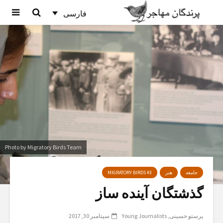
فارسی
Photo by Migratory Birds Team
جامعه
هنر
MIGRATORY BIRDS #3
گذشتگان آینده ساز
پرستو حسینی
Young Journalists
سپتامبر 30, 2017