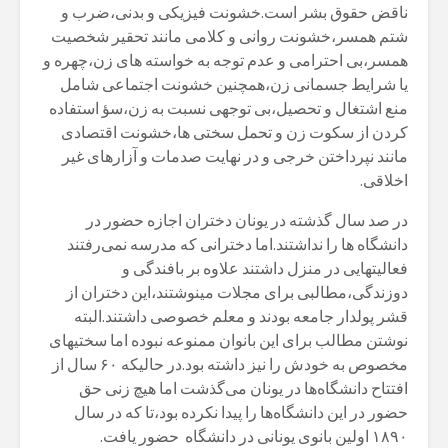
ناقض حقوق بشر است.خشونت فیزیکی و بدنی،ضرب و
شتم همسر،خشونت روانی و کلامی مانند تحقیر شخصیت
همسر،بی احترامی و عدم توجه به خواسته های زن،چهره و
یا شرایط جسمانی زن،همچنین خشونت اجتماعی شامل
منع اشتغال و تحصیل،بی توجهی نسبت به زن،سؤ استفاده
کردن از سکوت زن و تحمل سختی ها،خشونت اقتصادی
مانند نپرداختن خرجی و در نهایت صدمات و آزارهای غیر
اخلاقی.
در صد سال گذشته در یونان دختران اجازه حضور ‌در
دانشگاه ها را نداشتند.اما دخترانی که مدرسه نمی‌رفتند
فعالیتهایی در منزل داشتند علاوه بر بافندگی و
دوزندگی،مطالبی برای مجلات مینوشتند،این دختران از
قشر پولدار جامعه بودند و معلم خصوصی داشتند.البته
نوشتن مطالب برای این بانوان ممنوعه نبوده اما سختیهای
مخصوص به خودش را نیز داشته بود.در حالیکه ۶۰ سال از
افتتاح دانشگاه‌ها در یونان می‌گذشت اما هیچ زنی حق
حضور در این دانشگاه‌ها را پیدا نکرده بود،تا که در سال
۱۸۹۰ اولین بانوی یونانی در دانشگاه حضور یافت.