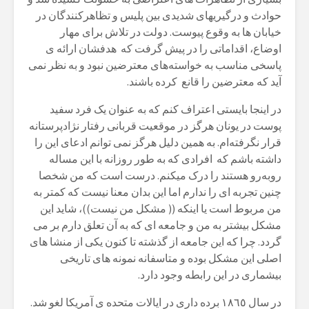
حوادث و درگیریهای شدیدی بین پلیس و تظاهرکنندگان در
خیابان ها بە وقوع پیوست. دولت در تلاش برای مهار
اوضاع، اقداماتی را در پیش گرفت کە هدفشان ارائە ی
پاسخی مناسب بە خواستەهای معترضین نبود و بە نظر نمی
آید کە معترضین را قانع کردە باشند.
در اینجا بایستی اعتراف کنم کە بە عنوان یک فرد سفید
پوست در یونان هرگز در موقعیت قربانی رفتار نژادپرستانە
قرار نگرفتەام. بە همین دلیل هرگز نمی توانم ادعای این را
داشتە باشم کە افرادی کە بە طور روزانە با این مسالە
روبەرو هستند را درک میکنم. درست است کە من شخصا
چنین تجربە ای را ندارم اما این بدان معنا نیست کە کمتر بە
من مربوط است یا اینکە (( مشکل من نیست))، شاید این
مشکل بیشتر بە من و جامعە ای کە بە آن تعلق دارم بر می
گردد. چرا کە این جامعە از گذشتە تا کنون یکی از منشا های
اصلی این مشکل بودە و متاسفانە نمونە های تاریخی
بیشماری در این رابطە وجود دارد.
در سال ١٨٦٥ بردە داری در ایالات متحدە ی آمریکا لغو شد.