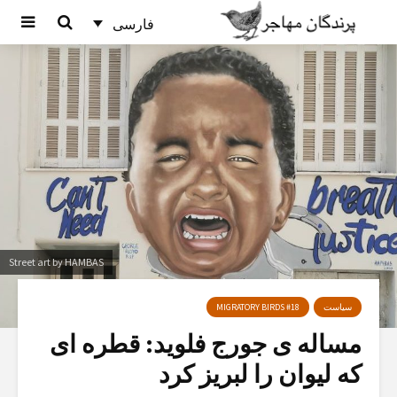
فارسی
Street art by HAMBAS
سیاست
MIGRATORY BIRDS #18
مسالە ی جورج فلوید: قطرە ای
کە لیوان را لبریز کرد