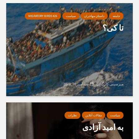
جامعه
داستان مهاجران
سیاست
MIGRATORY BIRDS #26
تا کی؟
میرسینی کارگالی
سپتامبر 26, 2023
سیاست
مقالات آنلاین
نظرات
به امید آزادی