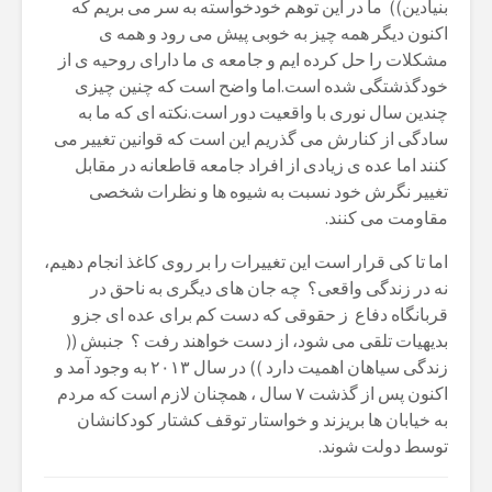
بنیادین)) ما در این توهم خودخواستە بە سر می بریم کە
اکنون دیگر همە چیز بە خوبی پیش می رود و همە ی
مشکلات را حل کردە ایم و جامعە ی ما دارای روحیە ی از
خودگذشتگی شدە است.اما واضح است کە چنین چیزی
چندین سال نوری با واقعیت دور است.نکتە ای کە ما بە
سادگی از کنارش می گذریم این است کە قوانین تغییر می
کنند اما عدە ی زیادی از افراد جامعە قاطعانە در مقابل
تغییر نگرش خود نسبت بە شیوە ها و نظرات شخصی
مقاومت می کنند.
اما تا کی قرار است این تغییرات را بر روی کاغذ انجام دهیم،
نە در زندگی واقعی؟ چە جان های دیگری بە ناحق در
قربانگاه دفاع ز حقوقی کە دست کم برای عدە ای جزو
بدیهیات تلقی می شود، از دست خواهند رفت ؟ جنبش ((
زندگی سیاهان اهمیت دارد )) در سال ٢٠١٣ بە وجود آمد و
اکنون پس از گذشت ٧ سال ، همچنان لازم است کە مردم
بە خیابان ها بریزند و خواستار توقف کشتار کودکانشان
توسط دولت شوند.