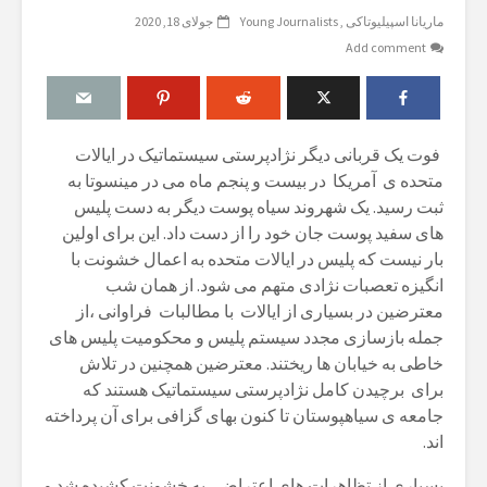
ماریانا اسپیلیوتاکی
Young Journalists
جولای 18, 2020
Add comment
فوت یک قربانی دیگر نژادپرستی سیستماتیک در ایالات
متحدە ی آمریکا در بیست و پنجم ماه می در مینسوتا بە
ثبت رسید. یک شهروند سیاه پوست دیگر بە دست پلیس
های سفید پوست جان خود را از دست داد. این برای اولین
بار نیست کە پلیس در ایالات متحدە بە اعمال خشونت با
انگیزە تعصبات نژادی متهم می شود. از همان شب
معترضین در بسیاری از ایالات با مطالبات فراوانی ،از
جملە بازسازی مجدد سیستم پلیس و محکومیت پلیس های
خاطی بە خیابان ها ریختند. معترضین همچنین در تلاش
برای برچیدن کامل نژادپرستی سیستماتیک هستند کە
جامعە ی سیاهپوستان تا کنون بهای گزافی برای آن پرداختە
اند.
بسیاری از تظاهرات های اعتراضی بە خشونت کشیدە شد و