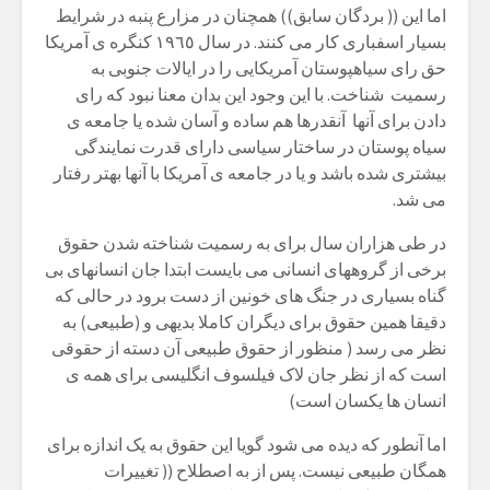
اما این (( بردگان سابق)) همچنان در مزارع پنبە در شرایط
بسیار اسفباری کار می کنند. در سال ١٩٦٥ کنگرە ی آمریکا
حق رای سیاهپوستان آمریکایی را در ایالات جنوبی بە
رسمیت شناخت. با این وجود این بدان معنا نبود کە رای
دادن برای آنها آنقدرها هم سادە و آسان شدە یا جامعە ی
سیاه پوستان در ساختار سیاسی دارای قدرت نمایندگی
بیشتری شدە باشد و یا در جامعە ی آمریکا با آنها بهتر رفتار
می شد.
در طی هزاران سال برای بە رسمیت شناختە شدن حقوق
برخی از گروههای انسانی می بایست ابتدا جان انسانهای بی
گناه بسیاری در جنگ های خونین از دست برود در حالی کە
دقیقا همین حقوق برای دیگران کاملا بدیهی و (طبیعی) بە
نظر می رسد ( منظور از حقوق طبیعی آن دستە از حقوقی
است کە از نظر جان لاک فیلسوف انگلیسی برای همە ی
انسان ها یکسان است)
اما آنطور کە دیدە می شود گویا این حقوق بە یک اندازە برای
همگان طبیعی نیست. پس از بە اصطلاح (( تغییرات