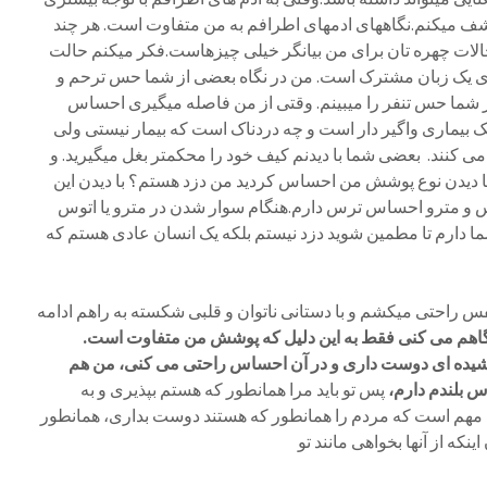
شف میکنم.نگاههای ادمهای اطرافم به من متفاوت است. هر چند
 حالات چهره تان برای من بیانگر خیلی چیزهاست.فکر میکنم حالت
رای یک زبان مشترک است. من در نگاه بعضی از شما حس ترحم و
ز شما حس تنفر را میبینم. وقتی از من فاصله میگیری احساس
ه یک بیماری واگیر دار است و چه دردناک است که بیمار نیستی ولی
 می کنند. بعضی شما با دیدنم کیف خود را محکمتر بغل میگیرید. و
ا دیدن نوع پوشش من احساس کردید من دزد هستم؟ با دیدن این
وس و مترو احساس ترس دارم.هنگام سوار شدن در مترو یا اتوس
ا دارم تا مطمین شوید دزد نیستم بلکه یک انسان عادی هستم که
نفس راحتی میکشم و با دستانی ناتوان و قلبی شکسته به راهم ادامه
اهم می کنی فقط به این دلیل که پوشش من متفاوت است.
شیده ای دوست داری و در آن احساس راحتی می کنی، من هم
 بلندم دارم،
پس تو باید مرا همانطور که هستم بپذیری و به
مهم است که مردم را همانطور که هستند دوست بداری، همانطور
نکه از آنها بخواهی مانند تو
.