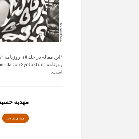
*
این مقاله در ج
است.
مهدیه حسین
همە ی مقالات