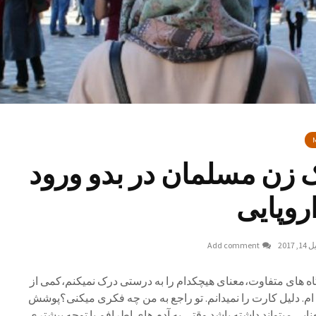
M
زن مسلمان در بدو ورود
روپایی
, 2017
Add comment
ه های متفاوت،معنای هیچکدام را به درستی درک نمیکنم،کمی از
ام. دلیل کارت را نمیدانم. تو راجع به من چه فکری میکنی؟پوشش
یی میتواند داشته باشد.وقتی به آدم های اطرافم با توجه بیشتری