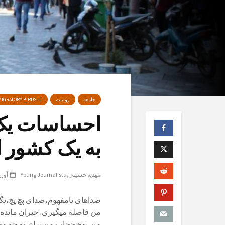
جامعه
روایات
IGRATORY BIRDS #1
احساسات یک 
به یک کشور ا
مهدیه حسینی
Young Journalists
آوریل 14
صداهای نامفهوم،صدای پچ پچ،نگا
من فاصله میگیری. حیران مانده 
من،نوع حجاب من برای تو چه معنا