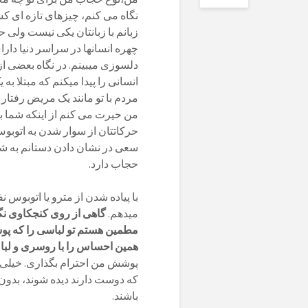
نگاه می کنم، چیزهای تازه ای ک
زبانم با زبانتان یکی نیست ولی
چهره انسانها در سراسر دنیا دا
دلسوزی میبینم. در نگاه بعضی ا
انسانی را پیدا میکنم که مبتلا ب
مردم با تو مانند یک مریض رفتار
من حیرت می کنم از اینکه شما ب
حرکاتتان از سوار شدن به اتوب
سعی در نشان دادن دستانم به شم
حجاب دارد.
با پیاده شدن از مترو یا اتوبوس 
میدهم.
گاهی از روی کنجکاوی نگ
مطمین هستم تو لباسی را که پو
همین احساس را با روسری و لباس
پوشش من احترام بگذاری. خیلی 
که دوست دارند دیده شوند، بدون ای
باشند