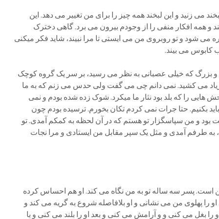
ند می زنید و این لبخند همه چیز را برای من تغییر می دهد. این
د و همه افکار منفی را از وجودم بیرون می برد. گاهی دخترک
می شود و تو روبروی من می ایستی تا مرا نبیند، شاید فکر میکنی
پوشش من شب کابوس می بیند.
د و بزرگ که خیلی عصبانی به نظر می رسید، بر سر یک گروه کوچک
اد می کشید. نمی دانم چی می گفت ولی حدس می زنم که به ما
هایی را که بلد بود نثار ما میکرد. شوک زده شده بودم و نمی
باید بکنیم. حتا جرات نمی کردم تکان بخورم. ترسیده بودم چون
بود و من سپاسگزار تو هستم که در آن لحظه به کمکم آمدی. تو
به طرفم آمدی و مثل یک سپر مقابل من ایستادی و مرا نجات
مکت هستم.
ن است. پسر سه ساله تو به من نگاه می کند. او هم احساس کرده
 را پهلوی من می نشانی و او بلافاصله شروع به گریه می کند و
ا بغل می کنی و و آرامش می کنی و بعد او را بلند می کنی و با