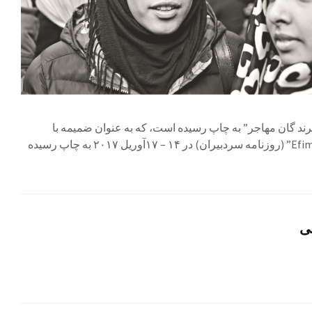
لد #۱ روزنامه “پرند گان مهاجر” به چاپ رسیده است، که به عنوان ضمیمه با
روزنامه “Efimerida ton Syntakton” (روزنامه سردبیران) در ۱۴ – ۱۷آوریل ۲۰۱۷ به چاپ رسیده
ی