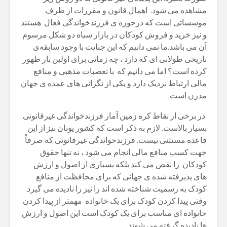
مشاهدە می شود. اهمال قانون و مقررات از طرف
موسساتی است کە درحوزە ی فرزندخواندگی فعال هستند
و نیز خرید و فروش کودکان در بازار سیاه دو شکل مرسوم
آن می باشد.ما نمی دانیم که این جنایت با وجود سابقەی
تاریخی طولانی ای کە دارد ، چه زمانی برای اولین بار ظهور
کرده است؟ اما می دانیم کە با تعصبات مذهبی و منافع
مالی ارتباط نزدیک دارد و یکی از نگرانی های عمدە ی جهان
مدرن است.
در برخی از نقاط کره زمین آمار فرزندخواندگی غیرقانونی
بسیار بالاست. لازم بە ذکر است کە کشور یونان نیز از این
قاعدە مستثنی نیست. فرزندخواندگی غیرقانونی که صرفاً
جهت کسب منافع مالی انجام می شود ، نە تنها حقوق
کودکان را نقض می کند بلکە بسیاری از اصول و ارزش
های پذیرفتە شدە ی جهانی که برای محافظت از منافع
کودک به رسمیت شناخته شده اند را نیز را نادیدە می گیرد.
وقتی پیدا کردن کودک برای یک خانوادە مهمتر از پیدا کردن
خانوادە ای مناسب برای یک کودک است این اصول و ارزش
ها نادیدە گرفتە می شوند.