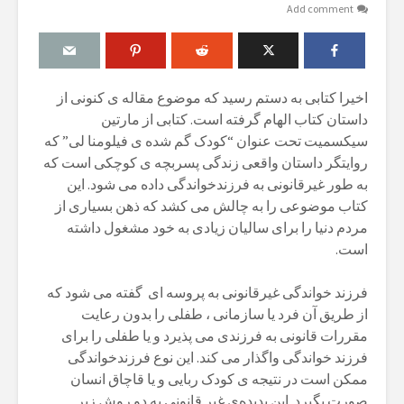
Add comment
اخیرا کتابی بە دستم رسید کە موضوع مقالە ی کنونی از
داستان کتاب الهام گرفتە است. کتابی از مارتین
سیکسمیت تحت عنوان “کودک گم شدە ی فیلومنا لی” کە
روایتگر داستان واقعی زندگی پسربچە ی کوچکی است کە
بە طور غیرقانونی بە فرزندخواندگی دادە می شود. این
کتاب موضوعی را بە چالش می کشد کە ذهن بسیاری از
مردم دنیا را برای سالیان زیادی بە خود مشغول داشتە
است.
فرزند خواندگی غیرقانونی بە پروسە ای گفتە می شود کە
از طریق آن فرد یا سازمانی ، طفلی را بدون رعایت
مقررات قانونی بە فرزندی می پذیرد و یا طفلی را برای
فرزند خواندگی واگذار می کند. این نوع فرزندخواندگی
ممکن است در نتیجە ی کودک ربایی و یا قاچاق انسان
صورت بگیرد. این پدیدەی غیر قانونی بە دو روش زیر