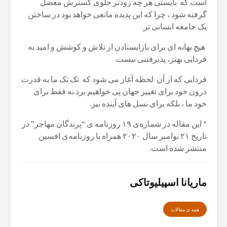
است کە بایستی هر چە زودتر جلوی گسترش معضل
گرفتە شود ، چرا کە این پدیدە مانعی خواهد بود در ساختن
یک جامعه انسانی تر.
هیچ بهانە ای برای بازایستادن از تلاش و کوشش و امید بە
فردایی بهتر، پذیرفتنی نیست.
فردایی کە از آن لحظە آغاز می شود کە تک تک ما بە قدرت
درون خود برای تغییر جهان پی خواهیم برد.نە فقط برای
خود ما ، بلکە برای نسل های آیندە نیز.
*
این مقالە در شمارەی ١٩ روزنامە ی “پرندگان مهاجر” در
تاریخ ٢١ نوامبر سال ٢٠٢٠ همراه با روزنامەی افسین
منتشر شدە است.
ماریانا اسپیلیوتاکی
همە ی مقالات