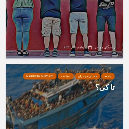
پرندگان مهاجر
سپتامبر 26, 2023
جامعه
داستان مهاجران
سیاست
MIGRATORY BIRDS #26
تا کی؟