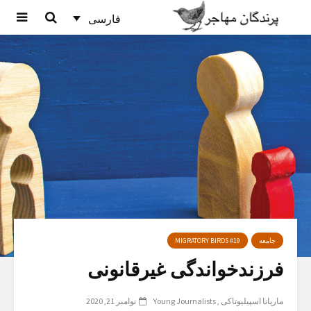
فارسی
جامعه
MIGRATORY BIRDS #19
فرزندخواندگی غیرقانونی
ماریانا اسپیلیوتاکی
Young Journalists
نوامبر 21, 2020