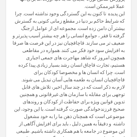
عملا غیرممکن است.
این پدیدە تا کنون بە این گستردگی وجود نداشتە است. چرا
کە شرایط حاکم بر دنیا در مقطع زمانی کنونی بە گسترش
بیشتر آن دامن زدە است. مجموعە ای از عوامل ازجنگ
گرفتە تا فقر ، جوامع انسانی را هر چە بیشتر آسیب پذیرتر و
ضعیف تر می سازند. قاچاقچیان نیز در این فرصت ها صرفا
بە افزایش سود خود فکر می کنند. هموارە در مقاطعی
همچون امروز کە شاهد مهاجرت های جمعی اجباری
هستیم، تجارت قاچاق انسان رشد بسیار زیادی پیدا کردە
است. چرا کە انسان ها و مخصوصا کودکان برای
قاچاقچیان انسان بە طعمە هایی آسان تبدیل می شوند.
لازم به ذکر است که در چند سال اخیر، تلاش های قابل
توجهی برای مقابله با سازمان های غیرقانونی و همچنین
تدوین قوانین ویژە برای حفاظت از کودکان و روندهای
صحیح فرزندخواندگی صورت گرفته است. با این وجود، این
موضوعی است که همچنان ذهن ما را بە خود مشغول
داشتە و دقیقاً به همین دلیل ، باید برای افزایش آگاهی از
این موضوع در جامعه با هم همکاری داشتە باشیم. طبیعی