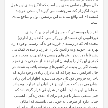
حال سوال منطقی بعدی این است کە: انگیزه های این عمل
نفرت انگیز از کجا سرچشمە می گیرند؟ پاسخی هرچند
کلیشە ای اما واقع بینانە بە این پرسش ، پول و منافع مادی
است.
افراد یا موسساتی کە مسول انجام چنین کارهای
غیرقانونی ای هستند از بوروکراسی (کاغذ بازی اداری)
پیچیدە ای کە در زمینە ی فرزندخواندگی رسمی وجود دارد،
بهرە می جویند و بە والدین پذیرای فرزند وعدە ی کمک می
دهند تا با دورزدن روند های رسمی و قانونی در مدت زمان
کمتری این کار را برایشان انجام دهند. از طرفی جای تعجب
نیست اگر این پدیدە در کشورهای توسعە یافتە بە شدت در
حال افزایش باشد.چرا کە کە مادران زیادی وجود دارند کە
ناچار بە فروش کودکان خود می شوند. اظهارات این زنان
نشان می دهد کە خود آنان نیز قربانیان این تجارت بودە اند
نە عاملین این جنایت. آنان در شرایطی قرار گرفتەاند کە
حتی مبلغی بسیار ناچیز هم برای ادامەی زندگی، اهمیتی
حیاتی دارد. از طرفی به خوبی می دانستند که امکان
پرورش صحیح نوزاد جدیدی که به دنیا آورده اند برای آنها