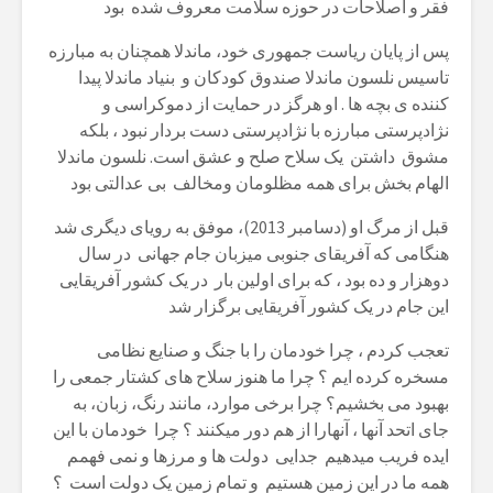
فقر و اصلاحات در حوزه سلامت معروف شده بود
پس از پایان ریاست جمهوری خود، ماندلا همچنان به مبارزه
تاسیس نلسون ماندلا صندوق کودکان و بنیاد ماندلا پیدا
کننده ی بچه ها . او هرگز در حمایت از دموکراسی و
نژادپرستی مبارزه با نژادپرستی دست بردار نبود ، بلکه
مشوق داشتن یک سلاح صلح و عشق است. نلسون ماندلا
الهام بخش برای همه مظلومان ومخالف بی عدالتی بود
قبل از مرگ او (دسامبر 2013)، موفق به رویای دیگری شد
هنگامی که آفریقای جنوبی میزبان جام جهانی در سال
دوهزار و ده بود ، که برای اولین بار در یک کشور آفریقایی
این جام در یک کشور آفریقایی برگزار شد
تعجب کردم ، چرا خودمان را با جنگ و صنایع نظامی
مسخره کرده ایم ؟ چرا ما هنوز سلاح های کشتار جمعی را
بهبود می بخشیم؟ چرا برخی موارد، مانند رنگ، زبان، به
جای اتحد آنها ، آنهارا از هم دور میکنند ؟ چرا خودمان با این
ایده فریب میدهیم جدایی دولت ها و مرزها و نمی فهمم
همه ما در این زمین هستیم و تمام زمین یک دولت است ؟