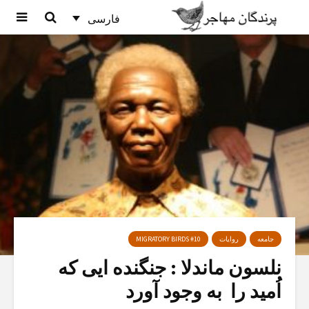
فارسی
جامعه
روایات
MIGRATORY BIRDS #10
نلسون ماندلا : جنگنده ایی که
اُمید را به وجود آورد