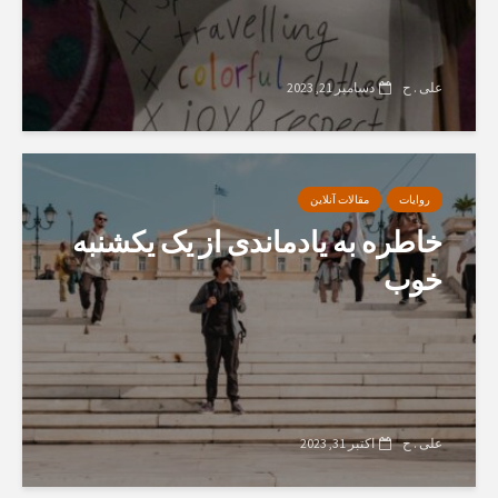
علی . ح
دسامبر 21, 2023
روایات
مقالات آنلاین
خاطره به یادماندی از یک یکشنبه
خوب
علی . ح
اکتبر 31, 2023