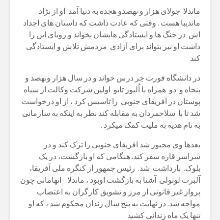
ماندلا جولای هزار و نهصدو هجده به دنیا آمد او از نژاد
ماندیبا هست . وقتی که عادت داشت که داستان های اجداد
اش در جنگ ها و ایستادگی هایشان بخواند و رویای این را
داشت او نیز بتواند برای آزادی مردمش تلاش و ایستادگی
کند
در دانشگاه فورت خِر درس خواند و در سال هزار ونهصد و
پنجاه و دو همراه با اُلیور تابو اولین شرکت وکالت از سیاه
پوستان در آفریقای جنوبی را تاسیس کرد ، از او درخواست
شد تا با سلاحمردان به مقابله کند نطر به اینکه به سازمانی
به نام هدیه به ملیت کمک میکرد .
بعدها وی مجبور شد افریقای جنوبی را ترک کند و در
سراسر قاره سفر کند. هنگامی که او بازگشت، در یک
بلوک. بازداشت شد. رئيس جمهور از کنگره ملی آفریقا،
آلبرت لوتولی آشنا به بازگشت اوبود ، ماندلا اتهاماتی چون
پرواز غیر قانونی از مرز و تشویق کارگران به اعتصاب
مواجه شد. در نهایت به پنج سال زندان محکوم شد ، که او
تنها یک ماه زندانی کشید