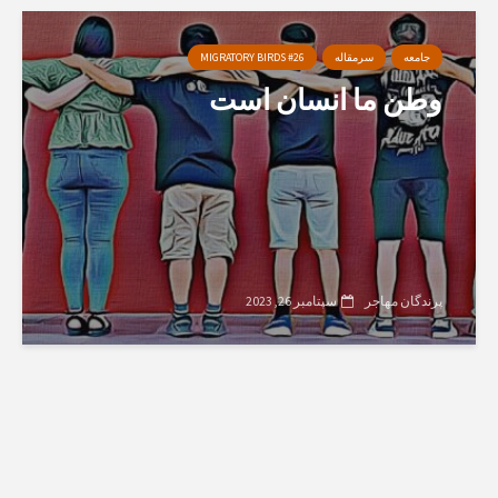
جامعه
سرمقاله
MIGRATORY BIRDS #26
وطن ما انسان است
پرندگان مهاجر
سپتامبر 26, 2023